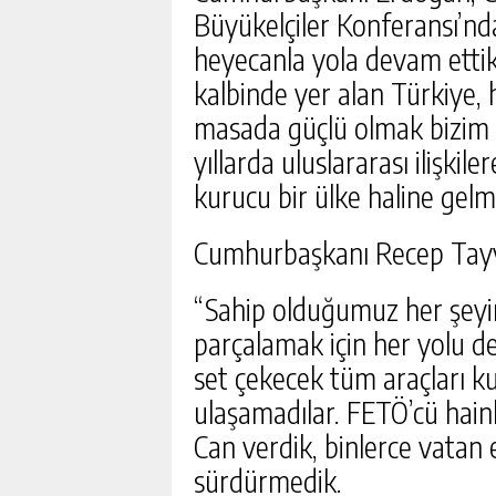
Büyükelçiler Konferansı’n
heyecanla yola devam ettik
kalbinde yer alan Türkiye,
masada güçlü olmak bizim iç
yıllarda uluslararası ilişki
kurucu bir ülke haline gelm
Cumhurbaşkanı Recep Tayyip
DEVREK’TE DEVAM EDEN 
YERINDE İNCELENDI
“Sahip olduğumuz her şeyin
GÜNLÜK HABER AK
parçalamak için her yolu d
set çekecek tüm araçları ku
ulaşamadılar. FETÖ’cü hain
Can verdik, binlerce vatan 
sürdürmedik.