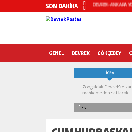
SON DAKİKA
Devrek KYK yurdunda
DEVREK’TE OTEL O
CHP’nin yeni genel 
DEVREK BELEDİYESP
GENEL
DEVREK
DEVREK’TE YANGIN 
GÖKÇEBEY
KURA İÇİN 2 BAKAN
Devrek Engelsiz Yaş
DEVREK ÇATAKLI’Y
TTK’DA GÖÇÜK! ÇOK
CUMHURBAŞKAN