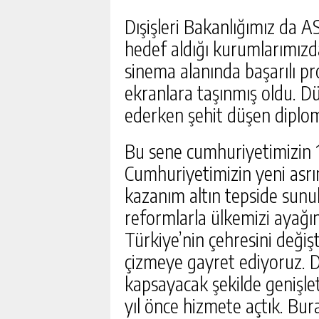
Dışişleri Bakanlığımız da A
hedef aldığı kurumlarımızd
sinema alanında başarılı pro
ekranlara taşınmış oldu. Dü
ederken şehit düşen diplom
Bu sene cumhuriyetimizin 1
Cumhuriyetimizin yeni asrın
kazanım altın tepside sunul
reformlarla ülkemizi ayağı
Türkiye’nin çehresini değişt
çizmeye gayret ediyoruz. D
kapsayacak şekilde genişlett
yıl önce hizmete açtık. Bur