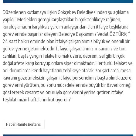
Düzenlenen kutlamaya ilişkin Gökçebey Belediyesi’nden şu açıklama
yapıldı:”Meslekleri gereği karşılaştıkları birçok tehlikeye rağmen,
kuruluş amacını karşılıksız yardım anlayışından alan itfaiye teşkilatına
görevlerinde başarılar dileyen Belediye Başkanımız Vedat ÖZTÜRK; ‘’
24 saat halkın emrinde olan İtfaiye çalışanlarımız büyük ve önemli bir
görevi yerine getirmektedir. İtfaiye çalışanlarımız, insanımız ve tüm
canlıları, başta yangın felaketi olmak üzere, deprem, sel gibi birçok
doğal afete karşı koruyup onlara siper olmaktadır. Her türlü felaket ve
acil durumlarda kendi hayatlarını tehlikeye atarak, zor şartlarda, mesai
kavramı gözetmeksizin çalışan itfaiye personelimiz başta olmak üzere;
görevlerini yürüten, bu zorlu mücadelelerinde büyük bir özveri örneği
göstererek cesaret ve onuruyla görevlerini yerine getiren itfaiye
teşkilatımızın haftalarını kutluyorum‘’
Haber:Hanife Bostancı