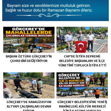
BAŞKAN ÖZTÜRK GÖKÇEBEY’IN
CHP’DE İSTIFA DEPREMI:
ÇEHRESINI DEĞIŞTIRIYOR
BELEDIYE BAŞKANLARI VE İLÇE
YÖNETIMI TOPLUCA İSTIFA ETTI
GÖKÇEBEY’DE KANALİZASYON
GÖKÇEBEY BELEDİYESİ’NE YENİ İŞ
ALTYAPI ÇALIŞMALARI DEVAM
MAKİNELERİ, KÜLTÜR MERKEZİ
EDİYOR
İÇİN İLK KAZMA VURULDU