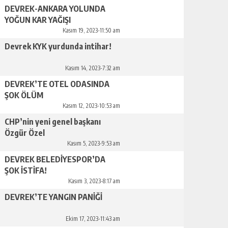
DEVREK-ANKARA YOLUNDA
YOĞUN KAR YAĞIŞI
Kasım 19, 2023-11:50 am
Devrek KYK yurdunda intihar!
Kasım 14, 2023-7:32 am
DEVREK’TE OTEL ODASINDA
ŞOK ÖLÜM
Kasım 12, 2023-10:53 am
CHP’nin yeni genel başkanı
Özgür Özel
Kasım 5, 2023-9:53 am
DEVREK BELEDİYESPOR’DA
ŞOK İSTİFA!
Kasım 3, 2023-8:17 am
DEVREK’TE YANGIN PANİĞİ
Ekim 17, 2023-11:43 am