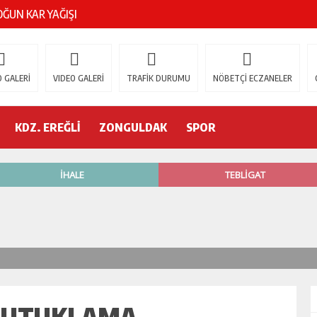
ŞOK ÖLÜM
gür Özel
 GALERİ
VIDEO GALERİ
TRAFİK DURUMU
NÖBETÇİ ECZANELER
 İSTİFA!
KDZ. EREĞLİ
ZONGULDAK
SPOR
AK’A GELİYOR!
’nde neler oluyor?
R ETTİ
ŞÇİ GÖÇÜK ALTINDA!
 TUTUKLAMA