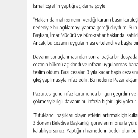
İsmail Eşref’in yaptığı açıklama şöyle:
“Hakkımda mahkemenin verdiği kararın basın kuruluşları
nedeniyle bu açıklamayı yapma gereği duydum. Sulh
Başkanı, İmar Müdürü ve bürokratlar hakkında, sahildek
Ancak, bu cezanın uygulanması ertelendi ve başka bir
Davanın sonuçlanmasından sonra, başka bir dosyada pa
cezanın hükmü açıklandı ve infazın uygulanması bana 
teslim oldum. Bazı cezalar, 3 yıla kadar hapis cezası
DEVREK’TE SAĞLIK HIZMETLERI
çıkış yapılmasıyla infaz edilir. Bu nedenle Pazar akşa
MASAYA YATIRILDI
GÜNLÜK HABER AKIŞI
Pazartesi günü infaz kurumunda bir gün geçirdim ve ol
çökmesiyle ilgili davanın bu infazla hiçbir ilgisi yoktur.
‘Tutuklandı’ başlıkları olayın etkisini artırmak için kul
3 dönem Belediye Başkanlığı görevlerimi onurla yürü
kalabiliyorsunuz. Yaptığım hizmetlerin bedeli olan bu