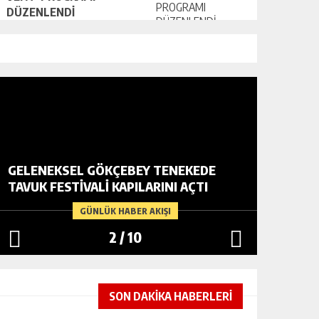
DÜZENLENDİ
GELENEKSEL GÖKÇEBEY TENEKEDE
VATANDA
TAVUK FESTIVALI KAPILARINI AÇTI
YARDIM
GÜNLÜK HABER AKIŞI
2
/
10
SON DAKİKA HABERLERİ