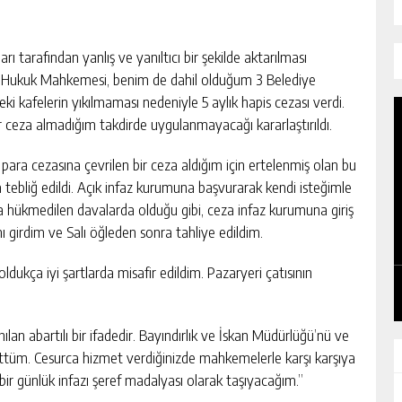
 tarafından yanlış ve yanıltıcı bir şekilde aktarılması
 Hukuk Mahkemesi, benim de dahil olduğum 3 Belediye
i kafelerin yıkılmaması nedeniyle 5 aylık hapis cezası verdi.
 ceza almadığım takdirde uygulanmayacağı kararlaştırıldı.
ra cezasına çevrilen bir ceza aldığım için ertelenmiş olan bu
tebliğ edildi. Açık infaz kurumuna başvurarak kendi isteğimle
na hükmedilen davalarda olduğu gibi, ceza infaz kurumuna giriş
KADIN KOOPERATİFLERİ VE
mı girdim ve Salı öğleden sonra tahliye edildim.
GİRİŞİMCİLER ZTSO’DA BİR ARAYA
GELDİ
GÜNLÜK HABER AKIŞI
dukça iyi şartlarda misafir edildim. Pazaryeri çatısının
lanılan abartılı bir ifadedir. Bayındırlık ve İskan Müdürlüğü’nü ve
ttüm. Cesurca hizmet verdiğinizde mahkemelerle karşı karşıya
 bir günlük infazı şeref madalyası olarak taşıyacağım.”