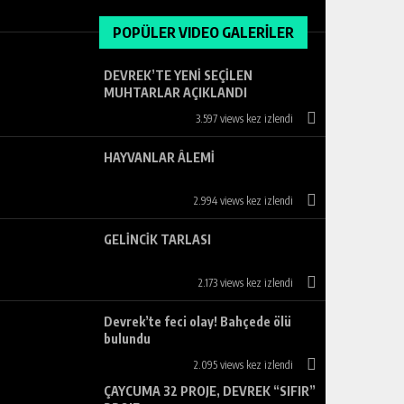
POPÜLER VIDEO GALERİLER
DEVREK’TE YENİ SEÇİLEN
MUHTARLAR AÇIKLANDI
3.597 views kez izlendi
HAYVANLAR ÂLEMİ
2.994 views kez izlendi
GELİNCİK TARLASI
2.173 views kez izlendi
Devrek’te feci olay! Bahçede ölü
bulundu
2.095 views kez izlendi
ÇAYCUMA 32 PROJE, DEVREK “SIFIR”