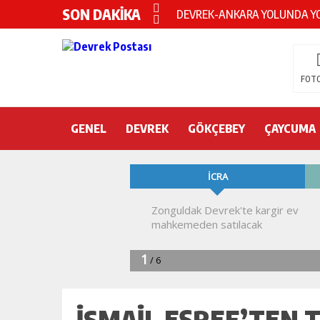
SON DAKİKA
Devrek KYK yurdunda intihar!
DEVREK’TE OTEL ODASINDA 
CHP’nin yeni genel başkanı Öz
FOTO
DEVREK BELEDİYESPOR’DA ŞOK
GENEL
DEVREK
DEVREK’TE YANGIN PANİĞİ
GÖKÇEBEY
ÇAYCUMA
KURA İÇİN 2 BAKAN ZONGULD
Devrek Engelsiz Yaşam Merkezi
DEVREK ÇATAKLI’YA TEŞEKKÜ
TTK’DA GÖÇÜK! ÇOK SAYIDA İ
İSMAIL EŞREF’TEN