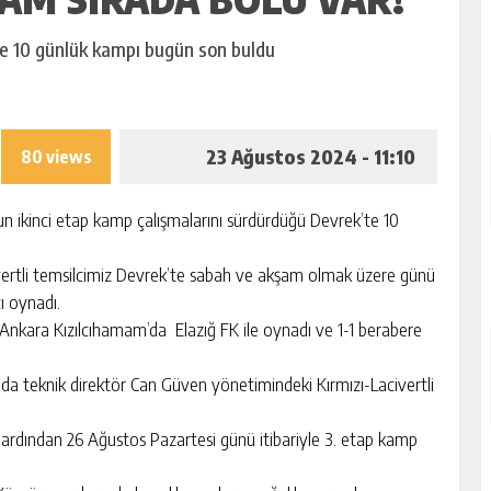
e 10 günlük kampı bugün son buldu
23 Ağustos 2024 - 11:10
80 views
 ikinci etap kamp çalışmalarını sürdürdüğü Devrek’te 10
vertli temsilcimiz Devrek’te sabah ve akşam olmak üzere günü
çı oynadı.
 Ankara Kızılcıhamam’da Elazığ FK ile oynadı ve 1-1 berabere
nda teknik direktör Can Güven yönetimindeki Kırmızı-Lacivertli
 ardından 26 Ağustos Pazartesi günü itibariyle 3. etap kamp