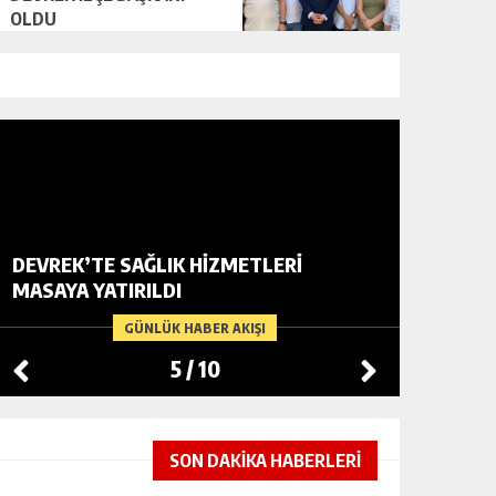
OLDU
DEVREK’TE SAĞLIK HIZMETLERI
UĞUR Dİ
MASAYA YATIRILDI
DEVREK
GÜNLÜK HABER AKIŞI
5
/
10
SON DAKİKA HABERLERİ