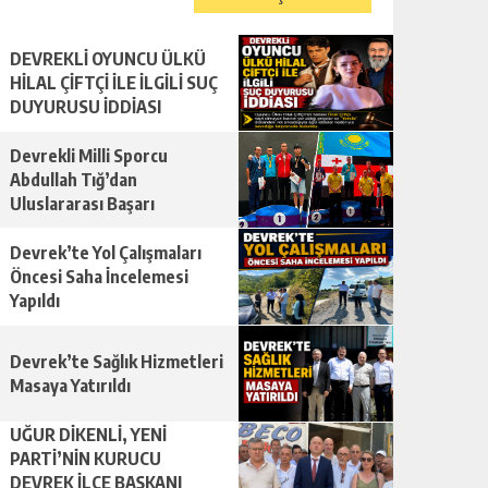
DEVREKLİ OYUNCU ÜLKÜ
HİLAL ÇİFTÇİ İLE İLGİLİ SUÇ
DUYURUSU İDDİASI
Devrekli Milli Sporcu
Abdullah Tığ’dan
Uluslararası Başarı
Devrek’te Yol Çalışmaları
Öncesi Saha İncelemesi
Yapıldı
Devrek’te Sağlık Hizmetleri
Masaya Yatırıldı
UĞUR DİKENLİ, YENİ
PARTİ’NİN KURUCU
DEVREK İLÇE BAŞKANI