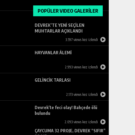
POPÜLER VIDEO GALERİLER
DEVREK’TE YENİ SEÇİLEN
MUHTARLAR AÇIKLANDI
3.597 views kez izlendi
HAYVANLAR ÂLEMİ
2.993 views kez izlendi
GELİNCİK TARLASI
2.173 views kez izlendi
Devrek’te feci olay! Bahçede ölü
bulundu
2.093 views kez izlendi
ÇAYCUMA 32 PROJE, DEVREK “SIFIR”