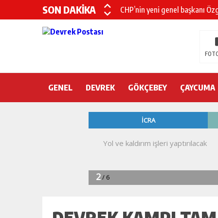
SON DAKİKA
CHP’nin yeni genel başkanı Öz
DEVREK BELEDİYESPOR’DA ŞOK
DEVREK’TE YANGIN PANİĞİ
FOTO
KURA İÇİN 2 BAKAN ZONGULD
GENEL
DEVREK
Devrek Engelsiz Yaşam Merkezi
GÖKÇEBEY
ÇAYCUMA
DEVREK ÇATAKLI’YA TEŞEKKÜ
TTK’DA GÖÇÜK! ÇOK SAYIDA İ
DEVREK KAMPI TAM