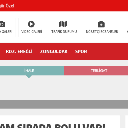
gür Özel
 İSTİFA!
 GALERİ
VIDEO GALERİ
TRAFİK DURUMU
NÖBETÇİ ECZANELER
AK’A GELİYOR!
’nde neler oluyor?
KDZ. EREĞLİ
ZONGULDAK
SPOR
R ETTİ
ŞÇİ GÖÇÜK ALTINDA!
AM SIRADA BOLU VAR!