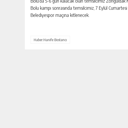
Bolu’da 5-6 gün kalacak olan temsilcimiz Zonguldak K
Bolu kampı sonrasında temsilcimiz, 7 Eylül Cumartesi
Belediyespor maçına kitlenecek.
Haber:Hanife Bostancı
HİLAL ÇİFTÇİ
DEVREKLI MILLI SPORCU ABDULL
U İDDİASI
TIĞ’DAN ULUSLARARASI BAŞARI
KIŞI
GÜNLÜK HABER AKIŞI