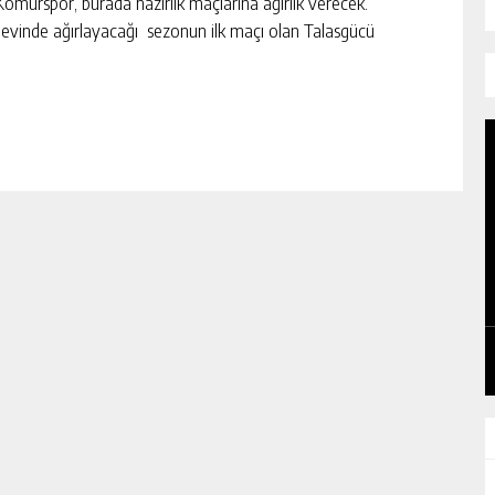
ömürspor, burada hazırlık maçlarına ağırlık verecek.
 evinde ağırlayacağı sezonun ilk maçı olan Talasgücü
AH
DEVREK’TE YOL ÇALIŞMALARI ÖNCESI
SAHA İNCELEMESI YAPILDI
GÜNLÜK HABER AKIŞI