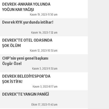
DEVREK-ANKARA YOLUNDA
YOĞUN KAR YAĞIŞI
Kasım 19, 2023-11:50 am
Devrek KYK yurdunda intihar!
Kasım 14, 2023-7:32 am
DEVREK’TE OTEL ODASINDA
ŞOK ÖLÜM
Kasım 12, 2023-10:53 am
CHP’nin yeni genel başkanı
Özgür Özel
Kasım 5, 2023-9:53 am
DEVREK BELEDİYESPOR’DA
ŞOK İSTİFA!
Kasım 3, 2023-8:17 am
DEVREK’TE YANGIN PANİĞİ
Ekim 17, 2023-11:43 am