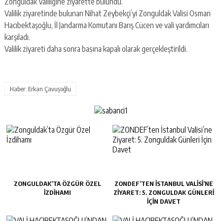
Zonguldak Valiliğine ziyarette bulundu.
Valilik ziyaretinde bulunan Nihat Zeybekçi’yi Zonguldak Valisi Osman
Hacıbektaşoğlu, İl Jandarma Komutanı Barış Cücen ve vali yardımcıları
karşıladı.
Valilik ziyareti daha sonra basına kapalı olarak gerçekleştirildi.
Haber: Erkan Çavuşoğlu
ZONGULDAK’TA ÖZGÜR ÖZEL
ZONDEF’TEN İSTANBUL VALISI’NE
İZDIHAMI
ZIYARET: 5. ZONGULDAK GÜNLERI
İÇIN DAVET