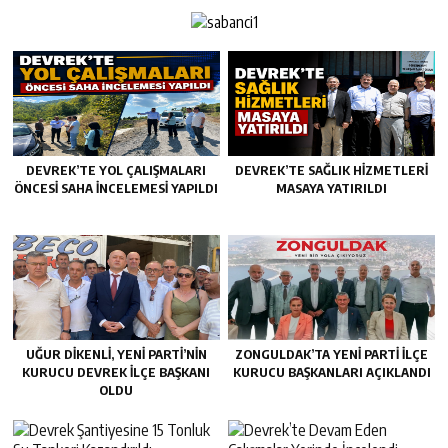
DEVREK’TE YOL ÇALIŞMALARI
DEVREK’TE SAĞLIK HIZMETLERI
ÖNCESI SAHA İNCELEMESI YAPILDI
MASAYA YATIRILDI
UĞUR DİKENLİ, YENİ PARTİ’NİN
ZONGULDAK’TA YENI PARTI İLÇE
KURUCU DEVREK İLÇE BAŞKANI
KURUCU BAŞKANLARI AÇIKLANDI
OLDU