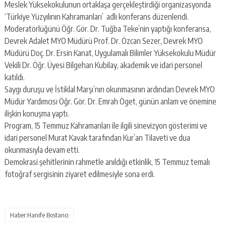
Meslek Yüksekokulunun ortaklaşa gerçekleştirdiği organizasyonda
‘Türkiye Yüzyılının Kahramanları’ adlı konferans düzenlendi.
Moderatörlüğünü Öğr. Gör. Dr. Tuğba Teke’nin yaptığı konferansa,
Devrek Adalet MYO Müdürü Prof. Dr. Özcan Sezer, Devrek MYO
Müdürü Doç. Dr. Ersin Kanat, Uygulamalı Bilimler Yüksekokulu Müdür
Vekili Dr. Öğr. Üyesi Bilgehan Kubilay, akademik ve idari personel
katıldı.
Saygı duruşu ve İstiklal Marşı’nın okunmasının ardından Devrek MYO
Müdür Yardımcısı Öğr. Gör. Dr. Emrah Öget, günün anlam ve önemine
ilişkin konuşma yaptı.
Program, 15 Temmuz Kahramanları ile ilgili sinevizyon gösterimi ve
idari personel Murat Kavak tarafından Kur’an Tilaveti ve dua
okunmasıyla devam etti.
Demokrasi şehitlerinin rahmetle anıldığı etkinlik, 15 Temmuz temalı
fotoğraf sergisinin ziyaret edilmesiyle sona erdi.
Haber:Hanife Bostancı