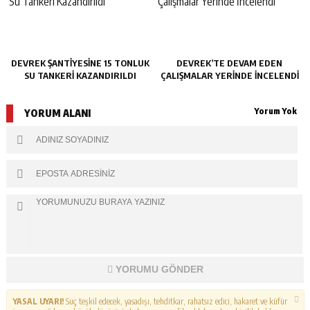
DEVREK ŞANTIYESINE 15 TONLUK
DEVREK’TE DEVAM EDEN
SU TANKERI KAZANDIRILDI
ÇALIŞMALAR YERINDE İNCELENDI
Yorum Yok
YORUM ALANI
YORUMU GÖNDER
YASAL UYARI!
Suç teşkil edecek, yasadışı, tehditkar, rahatsız edici, hakaret ve küfür