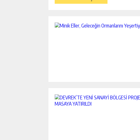
BIRLIK BÜRO-SEN YINE E
SISTEMINE DERHAL GEÇIL
FERYAT ETTI.
GÜNLÜK HABER AK