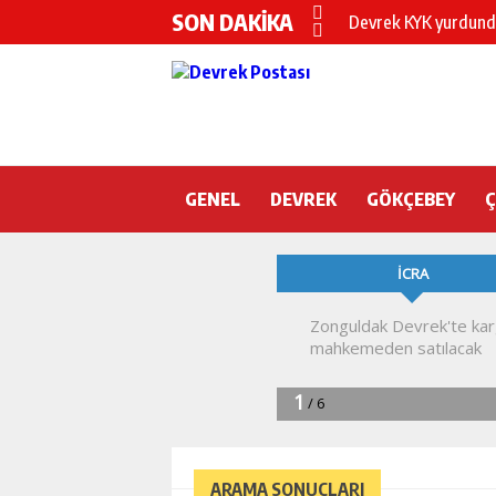
SON DAKİKA
Devrek KYK yurdunda
DEVREK’TE OTEL O
CHP’nin yeni genel 
DEVREK BELEDİYESP
GENEL
DEVREK
DEVREK’TE YANGIN 
GÖKÇEBEY
KURA İÇİN 2 BAKAN
Devrek Engelsiz Yaş
DEVREK ÇATAKLI’Y
TTK’DA GÖÇÜK! ÇOK
ARAMA SONUÇLARI