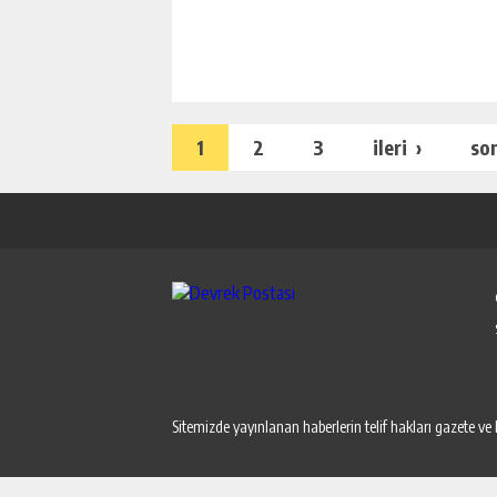
1
2
3
ileri ›
so
Sitemizde yayınlanan haberlerin telif hakları gazete ve 