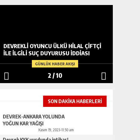
DEVREKLİ OYUNCU ÜLKÜ HİLAL ÇİFTÇİ
DEVREK
İLE İLGİLİ SUÇ DUYURUSU İDDİASI
TIĞ’DA
GÜNLÜK HABER AKIŞI
2
/
10
SON DAKİKA HABERLERİ
DEVREK-ANKARA YOLUNDA
YOĞUN KAR YAĞIŞI
Kasım 19, 2023-11:50 am
Devrek KYK yurdunda intihar!