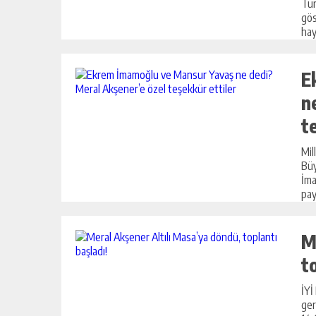
Tür
gös
haya
E
n
t
Mil
Büy
İma
payl
M
t
İYİ
ger