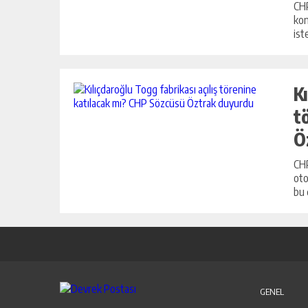
CHP
kon
ist
K
t
Ö
CHP
oto
bu 
GENEL