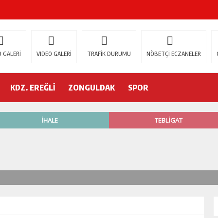
ŞOK ÖLÜM
gür Özel
 GALERİ
VIDEO GALERİ
TRAFİK DURUMU
NÖBETÇİ ECZANELER
 İSTİFA!
KDZ. EREĞLİ
ZONGULDAK
SPOR
AK’A GELİYOR!
’nde neler oluyor?
R ETTİ
ŞÇİ GÖÇÜK ALTINDA!