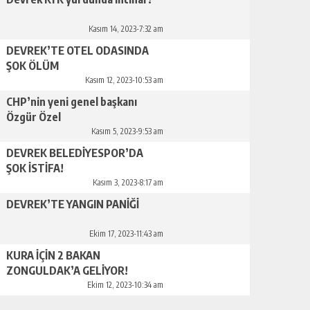
Kasım 14, 2023-7:32 am
DEVREK’TE OTEL ODASINDA
ŞOK ÖLÜM
Kasım 12, 2023-10:53 am
CHP’nin yeni genel başkanı
Özgür Özel
Kasım 5, 2023-9:53 am
DEVREK BELEDİYESPOR’DA
ŞOK İSTİFA!
Kasım 3, 2023-8:17 am
DEVREK’TE YANGIN PANİĞİ
Ekim 17, 2023-11:43 am
KURA İÇİN 2 BAKAN
ZONGULDAK’A GELİYOR!
Ekim 12, 2023-10:34 am