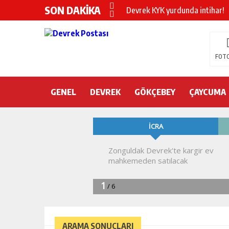
SON DAKİKA
Devrek KYK yurdunda intihar!
DEVREK’TE OTEL ODASINDA 
CHP’nin yeni genel başkanı Öz
FOTO
DEVREK BELEDİYESPOR’DA ŞOK
GENEL
DEVREK
DEVREK’TE YANGIN PANİĞİ
GÖKÇEBEY
ÇAYCUMA
KURA İÇİN 2 BAKAN ZONGULD
Devrek Engelsiz Yaşam Merkezi
DEVREK ÇATAKLI’YA TEŞEKKÜ
TTK’DA GÖÇÜK! ÇOK SAYIDA İ
ARAMA SONUÇLARI