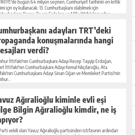
KİYE'de bugün 64 milyon seçmen, Cumhuriyet tarihinin en kritik
imi için oy kullanacak. 13. Cumhurbaşkanı olabilmek için
hurbaşkanı Recep Tayyip Erdoğan ve Mille İttifakı'nın adayı
l Kılıç...
umhurbaşkanı adayları TRT’deki
ropaganda konuşmalarında hangi
esajları verdi?
hur İttifakı'nın Cumhurbaşkanı Adayı Recep Tayyip Erdoğan,
let İttifakı'nın Cumhurbaşkanı Adayı Kemal Kılıçdaroğlu, Ata
ifakı'nın Cumhurbaşkanı Adayı Sinan Oğan ve Memleket Partisi'nin
hur...
avuz Ağıralioğlu kiminle evli eşi
ilge Bilgin Ağıralioğlu kimdir, ne iş
apıyor?
 Parti vekili olan Yavuz Ağıralioğlu partisinden istifasının ardından