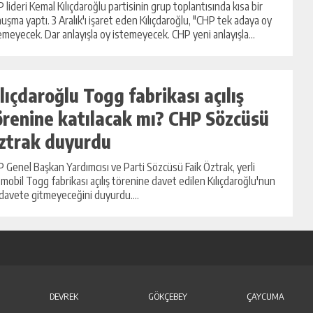
 lideri Kemal Kılıçdaroğlu partisinin grup toplantısında kısa bir
uşma yaptı. 3 Aralık'ı işaret eden Kılıçdaroğlu, "CHP tek adaya oy
emeyecek. Dar anlayışla oy istemeyecek. CHP yeni anlayışla...
ılıçdaroğlu Togg fabrikası açılış
örenine katılacak mı? CHP Sözcüsü
ztrak duyurdu
 Genel Başkan Yardımcısı ve Parti Sözcüsü Faik Öztrak, yerli
mobil Togg fabrikası açılış törenine davet edilen Kılıçdaroğlu'nun
davete gitmeyeceğini duyurdu....
DEVREK
GÖKÇEBEY
ÇAYCUMA