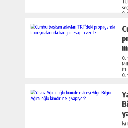
TÜR
seç
Cum
Kema
C
p
m
Cum
Mil
İtt
Cum
Y
B
y
İyi