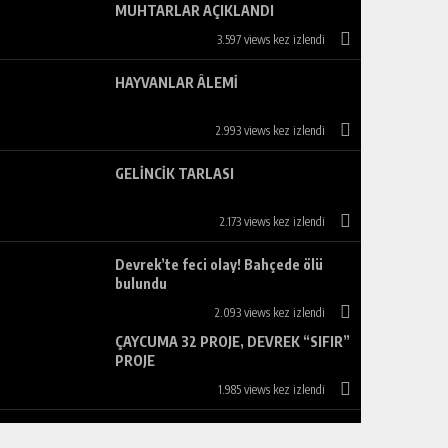
MUHTARLAR AÇIKLANDI
3.597 views kez izlendi
HAYVANLAR ÂLEMİ
2.993 views kez izlendi
GELİNCİK TARLASI
2.173 views kez izlendi
Devrek’te feci olay! Bahçede ölü
bulundu
2.093 views kez izlendi
ÇAYCUMA 32 PROJE, DEVREK “SIFIR”
PROJE
1.985 views kez izlendi