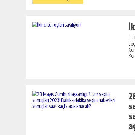
İk
TÜR
DEVREK’TE DEVAM EDEN ÇALIŞM
seç
Cum
YERINDE İNCELENDI
Kem
GÜNLÜK HABER AKIŞI
2
s
s
a