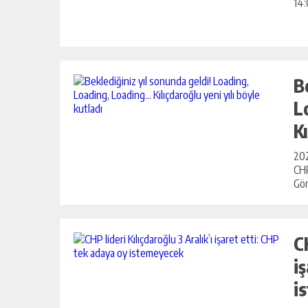
14:
B
L
K
202
CHP
Gör
C
i
i