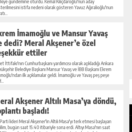
kiye gündemine oturdu. Kemal Kılıçdaroğlu'nun aday
terilmesini istifa nedeni olarak gösteren Yavuz Ağıralioğlu'nun
tı...
krem İmamoğlu ve Mansur Yavaş
e dedi? Meral Akşener’e özel
eşekkür ettiler
let İttifakı'nın Cumhurbaşkanı yardımcısı olarak açıkladığı Ankara
ükşehir Belediye Başkanı Mansur Yavaş ve İBB Başkanı Ekrem
moğlu'ndan ilk açıklamalar geldi. İmamoğlu ve Yavaş peş peşe
...
eral Akşener Altılı Masa’ya döndü,
oplantı başladı!
 Parti lideri Meral Akşener'in Altılı Masa'yı terk etmesi başlayan
ilim, bugün saat 15:40 itibariyle sona erdi. Altıyı Masa'nın saat