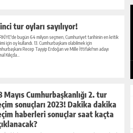
inci tur oyları sayılıyor!
KİYE'de bugün 64 milyon seçmen, Cumhuriyet tarihinin en kritik
ALAR
imi için oy kullandı. 13. Cumhurbaşkanı olabilmek için
İŞÇİ LİDERİ ŞEMSİ DENİZER, KABRİ
hurbaşkanı Recep Tayyip Erdoğan ve Mille İttifakı'nın adayı
BAŞINDA ANILDI
al Kılıçda...
GÜNLÜK HABER AKIŞI
8 Mayıs Cumhurbaşkanlığı 2. tur
eçim sonuçları 2023! Dakika dakika
eçim haberleri sonuçlar saat kaçta
çıklanacak?