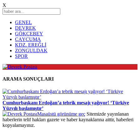
X
GENEL
DEVREK
GÖKÇEBEY
ÇAYCUMA
KDZ. EREĞLİ
ZONGULDAK
SPOR
ARAMA SONUÇLARI
Cumhurbaşkanı Erdoğan’a tebrik mesajı yağıyor! ‘Türkiye
Yüzyılı başlamıştır’
Masaüstü görünüme geç
Sitemizde yayınlanan
haberlerin telif hakları gazete ve haber kaynaklarına aittir, haberleri
kopyalamayınız.