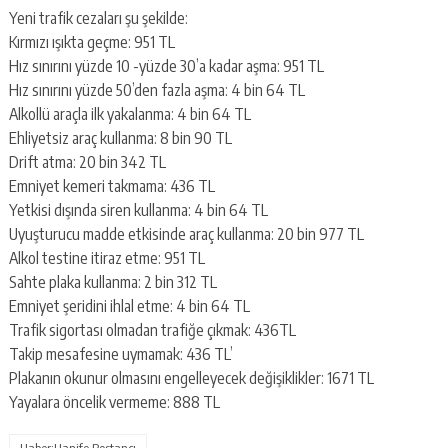
Yeni trafik cezaları şu şekilde:
Kırmızı ışıkta geçme: 951 TL
Hız sınırını yüzde 10 -yüzde 30’a kadar aşma: 951 TL
Hız sınırını yüzde 50’den fazla aşma: 4 bin 64 TL
Alkollü araçla ilk yakalanma: 4 bin 64 TL
Ehliyetsiz araç kullanma: 8 bin 90 TL
Drift atma: 20 bin 342 TL
Emniyet kemeri takmama: 436 TL
Yetkisi dışında siren kullanma: 4 bin 64 TL
Uyuşturucu madde etkisinde araç kullanma: 20 bin 977 TL
Alkol testine itiraz etme: 951 TL
Sahte plaka kullanma: 2 bin 312 TL
Emniyet şeridini ihlal etme: 4 bin 64 TL
Trafik sigortası olmadan trafiğe çıkmak: 436TL
Takip mesafesine uymamak: 436 TL’
Plakanın okunur olmasını engelleyecek değişiklikler: 1671 TL
Yayalara öncelik vermeme: 888 TL
Haber:Hanife Bostancı