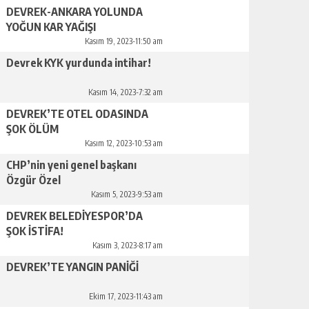
DEVREK-ANKARA YOLUNDA
YOĞUN KAR YAĞIŞI
Kasım 19, 2023-11:50 am
Devrek KYK yurdunda intihar!
Kasım 14, 2023-7:32 am
DEVREK’TE OTEL ODASINDA
ŞOK ÖLÜM
Kasım 12, 2023-10:53 am
CHP’nin yeni genel başkanı
Özgür Özel
Kasım 5, 2023-9:53 am
DEVREK BELEDİYESPOR’DA
ŞOK İSTİFA!
Kasım 3, 2023-8:17 am
DEVREK’TE YANGIN PANİĞİ
Ekim 17, 2023-11:43 am