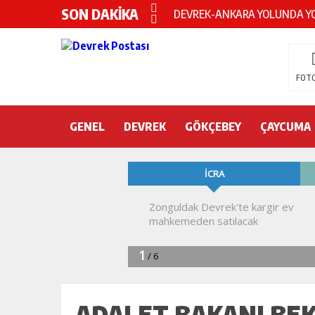
SON DAKİKA
Devrek KYK yurdunda intihar!
DEVREK’TE OTEL ODASINDA 
CHP’nin yeni genel başkanı Öz
FOTO
DEVREK BELEDİYESPOR’DA ŞOK
GENEL
DEVREK
DEVREK’TE YANGIN PANİĞİ
GÖKÇEBEY
ÇAYCUMA
KURA İÇİN 2 BAKAN ZONGULD
Devrek Engelsiz Yaşam Merkezi
DEVREK ÇATAKLI’YA TEŞEKKÜ
TTK’DA GÖÇÜK! ÇOK SAYIDA İ
ADALET BAKANI BE