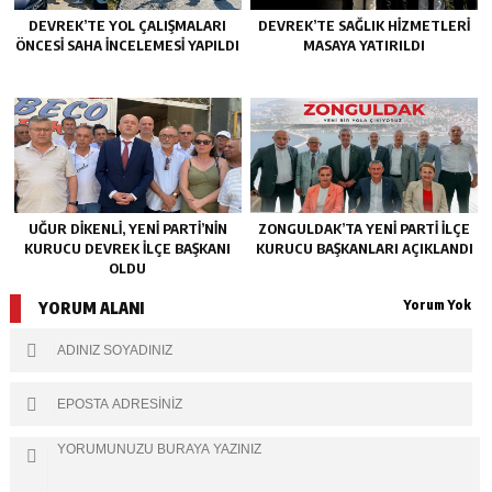
DEVREK’TE YOL ÇALIŞMALARI
DEVREK’TE SAĞLIK HIZMETLERI
ÖNCESI SAHA İNCELEMESI YAPILDI
MASAYA YATIRILDI
UĞUR DİKENLİ, YENİ PARTİ’NİN
ZONGULDAK’TA YENI PARTI İLÇE
KURUCU DEVREK İLÇE BAŞKANI
KURUCU BAŞKANLARI AÇIKLANDI
OLDU
Yorum Yok
YORUM ALANI