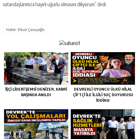
vatandaşlarımıza hayırlı uğurlu olmasını diliyorum” dedi.
Haber: Erkan Çavuşoğlu
İŞÇİ LİDERİ ŞEMSİ DENİZER, KABRİ
DEVREKLİ OYUNCU ÜLKÜ HİLAL
BAŞINDA ANILDI
ÇİFTÇİ İLE İLGİLİ SUÇ DUYURUSU
İDDİASI