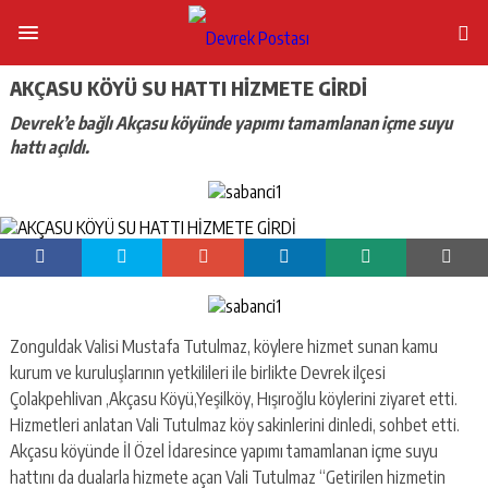
AKÇASU KÖYÜ SU HATTI HİZMETE GİRDİ
Devrek’e bağlı Akçasu köyünde yapımı tamamlanan içme suyu
hattı açıldı.
Zonguldak Valisi Mustafa Tutulmaz, köylere hizmet sunan kamu
kurum ve kuruluşlarının yetkilileri ile birlikte Devrek ilçesi
Çolakpehlivan ,Akçasu Köyü,Yeşilköy, Hışıroğlu köylerini ziyaret etti.
Hizmetleri anlatan Vali Tutulmaz köy sakinlerini dinledi, sohbet etti.
Akçasu köyünde İl Özel İdaresince yapımı tamamlanan içme suyu
hattını da dualarla hizmete açan Vali Tutulmaz “Getirilen hizmetin