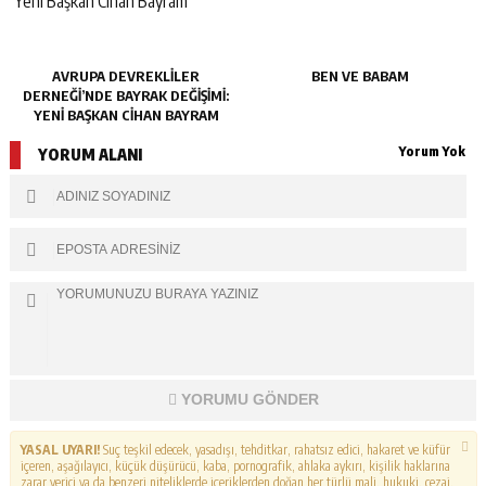
AVRUPA DEVREKLILER
BEN VE BABAM
DERNEĞI’NDE BAYRAK DEĞIŞIMI:
YENI BAŞKAN CIHAN BAYRAM
Yorum Yok
YORUM ALANI
YORUMU GÖNDER
YASAL UYARI!
Suç teşkil edecek, yasadışı, tehditkar, rahatsız edici, hakaret ve küfür
içeren, aşağılayıcı, küçük düşürücü, kaba, pornografik, ahlaka aykırı, kişilik haklarına
zarar verici ya da benzeri niteliklerde içeriklerden doğan her türlü mali, hukuki, cezai,