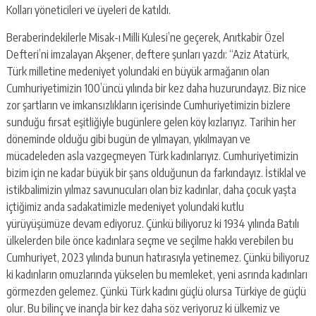
Kolları yöneticileri ve üyeleri de katıldı.
Beraberindekilerle Misak-ı Milli Kulesi’ne geçerek, Anıtkabir Özel
Defteri’ni imzalayan Akşener, deftere şunları yazdı: “Aziz Atatürk,
Türk milletine medeniyet yolundaki en büyük armağanın olan
Cumhuriyetimizin 100’üncü yılında bir kez daha huzurundayız. Biz nice
zor şartların ve imkansızlıkların içerisinde Cumhuriyetimizin bizlere
sunduğu fırsat eşitliğiyle bugünlere gelen köy kızlarıyız. Tarihin her
döneminde olduğu gibi bugün de yılmayan, yıkılmayan ve
mücadeleden asla vazgeçmeyen Türk kadınlarıyız. Cumhuriyetimizin
bizim için ne kadar büyük bir şans olduğunun da farkındayız. İstiklal ve
istikbalimizin yılmaz savunucuları olan biz kadınlar, daha çocuk yaşta
içtiğimiz anda sadakatimizle medeniyet yolundaki kutlu
yürüyüşümüze devam ediyoruz. Çünkü biliyoruz ki 1934 yılında Batılı
ülkelerden bile önce kadınlara seçme ve seçilme hakkı verebilen bu
Cumhuriyet, 2023 yılında bunun hatırasıyla yetinemez. Çünkü biliyoruz
ki kadınların omuzlarında yükselen bu memleket, yeni asrında kadınları
görmezden gelemez. Çünkü Türk kadını güçlü olursa Türkiye de güçlü
olur. Bu bilinç ve inançla bir kez daha söz veriyoruz ki ülkemiz ve