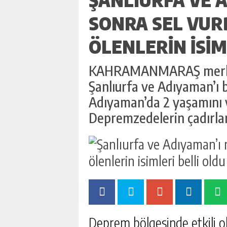
SONRA SEL VURD
ÖLENLERIN ISIM
KAHRAMANMARAŞ merkezl
Şanlıurfa ve Adıyaman’ı bi
Adıyaman’da 2 yaşamını yi
Depremzedelerin çadırlar
Deprem bölgesinde etkili ola