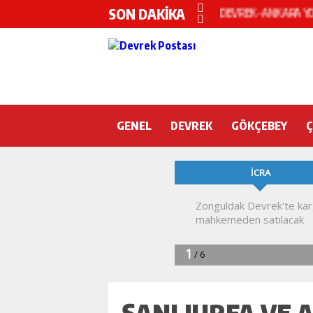
SON DAKİKA
Devrek KYK yurdunda
DEVREK’TE OTEL O
CHP’nin yeni genel 
DEVREK BELEDİYESP
GENEL
DEVREK
DEVREK’TE YANGIN 
GÖKÇEBEY
KURA İÇİN 2 BAKAN
Devrek Engelsiz Yaş
DEVREK ÇATAKLI’Y
TTK’DA GÖÇÜK! ÇOK
ŞANLIURFA VE 