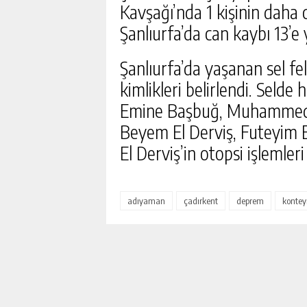
Kavşağı’nda 1 kişinin daha 
Şanlıurfa’da can kaybı 13’e 
Şanlıurfa’da yaşanan sel fe
kimlikleri belirlendi. Selde
Emine Başbuğ, Muhammed S
Beyem El Derviş, Futeyim El
El Derviş’in otopsi işlemler
adıyaman
çadırkent
deprem
kontey