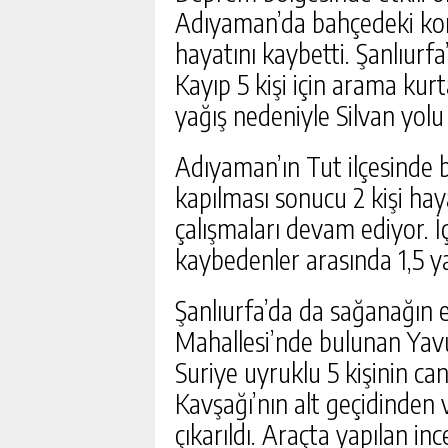
Adıyaman’da bahçedeki kon
hayatını kaybetti. Şanlıurfa’
Kayıp 5 kişi için arama kur
yağış nedeniyle Silvan yolu 
Adıyaman’ın Tut ilçesinde 
kapılması sonucu 2 kişi haya
çalışmaları devam ediyor. İ
DEVREK’TE DEVAM EDEN 
kaybedenler arasında 1,5 y
YERINDE İNCELENDI
GÜNLÜK HABER AK
Şanlıurfa’da da sağanağın e
Mahallesi’nde bulunan Yav
Suriye uyruklu 5 kişinin ca
Kavşağı’nın alt geçidinden 
çıkarıldı. Araçta yapılan i