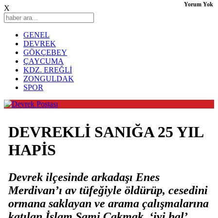
Yorum Yok
X
GENEL
DEVREK
GÖKÇEBEY
ÇAYCUMA
KDZ. EREĞLİ
ZONGULDAK
SPOR
DEVREKLİ SANIĞA 25 YIL
HAPİS
Devrek ilçesinde arkadaşı Enes
Merdivan’ı av tüfeğiyle öldürüp, cesedini
ormana saklayan ve arama çalışmalarına
katılan İslam Sami Çakmak, ‘iyi hal’