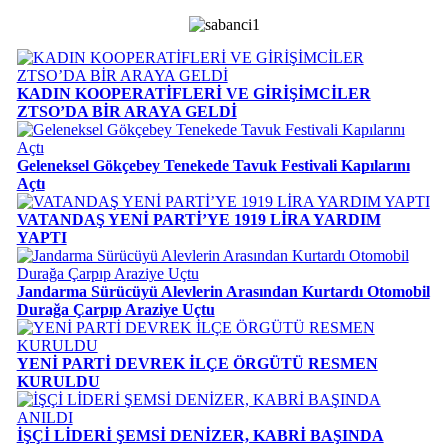
KADIN KOOPERATİFLERİ VE GİRİŞİMCİLER
ZTSO’DA BİR ARAYA GELDİ
Geleneksel Gökçebey Tenekede Tavuk Festivali Kapılarını
Açtı
VATANDAŞ YENİ PARTİ’YE 1919 LİRA YARDIM
YAPTI
Jandarma Sürücüyü Alevlerin Arasından Kurtardı Otomobil
Durağa Çarpıp Araziye Uçtu
YENİ PARTİ DEVREK İLÇE ÖRGÜTÜ RESMEN
KURULDU
İŞÇİ LİDERİ ŞEMSİ DENİZER, KABRİ BAŞINDA