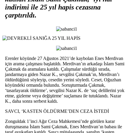
indirimi ile 25 yıl hapis cezasına
çarptırıldı.
Erenler köyünde 27 Ağustos 2021’de kaybolan Enes Merdivan
için arama çalışması başlatıldı. Merdivan’ın arkadaşı İslam Sami
Çakmak da aramalara katıldı. Çalışmalar sürdüğü sırada,
jandarmaya giden Nazar K., sevgilisi Çakmak’ın, Merdivan’ı
öldürdüğünü söyleyip, cesedin
yerini söyledi. Ceset, Oğuzhan
köyündeki ormanda bulundu. Soruşturmada Çakmak,
‘tasarlayarak öldürme’, sevgilisi Nazar K. de ‘suç delillerini yok
etme, gizleme veya değiştirme’ suçlaması ile tutuklandı. Nazar
K., daha sonra serbest kaldı.
SAVCI, ‘KASTEN ÖLDÜRME’DEN CEZA İSTEDİ
Zonguldak 1’inci Ağır Ceza Mahkemesi’nde görülen karar
duruşmasına İslam Sami Çakmak, Enes Merdivan’ın babası ile
taraf avukatları katıldı. Savcı mütalaasında, sanığın ‘kasten