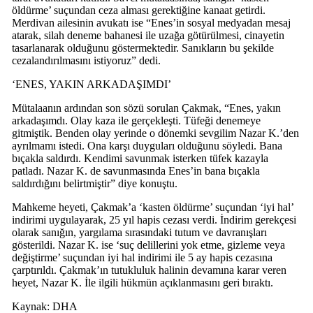
öldürme’ suçundan ceza alması gerektiğine kanaat getirdi.
Merdivan ailesinin avukatı ise “Enes’in sosyal medyadan mesaj
atarak, silah deneme bahanesi ile uzağa götürülmesi, cinayetin
tasarlanarak olduğunu göstermektedir. Sanıkların bu şekilde
cezalandırılmasını istiyoruz” dedi.
‘ENES, YAKIN ARKADAŞIMDI’
Mütalaanın ardından son sözü sorulan Çakmak, “Enes, yakın
arkadaşımdı. Olay kaza ile gerçekleşti. Tüfeği denemeye
gitmiştik. Benden olay yerinde o dönemki sevgilim Nazar K.’den
ayrılmamı istedi. Ona karşı duyguları olduğunu söyledi. Bana
bıçakla saldırdı. Kendimi savunmak isterken tüfek kazayla
patladı. Nazar K. de savunmasında Enes’in bana bıçakla
saldırdığını belirtmiştir” diye konuştu.
Mahkeme heyeti, Çakmak’a ‘kasten öldürme’ suçundan ‘iyi hal’
indirimi uygulayarak, 25 yıl hapis cezası verdi. İndirim gerekçesi
olarak sanığın, yargılama sırasındaki tutum ve davranışları
gösterildi. Nazar K. ise ‘suç delillerini yok etme, gizleme veya
değiştirme’ suçundan iyi hal indirimi ile 5 ay hapis cezasına
çarptırıldı. Çakmak’ın tutukluluk halinin devamına karar veren
heyet, Nazar K. İle ilgili hükmün açıklanmasını geri bıraktı.
Kaynak: DHA