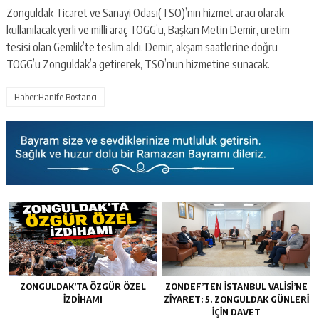
Zonguldak Ticaret ve Sanayi Odası(TSO)’nın hizmet aracı olarak
kullanılacak yerli ve milli araç TOGG’u, Başkan Metin Demir, üretim
tesisi olan Gemlik’te teslim aldı. Demir, akşam saatlerine doğru
TOGG’u Zonguldak’a getirerek, TSO’nun hizmetine sunacak.
Haber:Hanife Bostancı
ZONGULDAK’TA ÖZGÜR ÖZEL
ZONDEF’TEN İSTANBUL VALISI’NE
İZDIHAMI
ZIYARET: 5. ZONGULDAK GÜNLERI
İÇIN DAVET