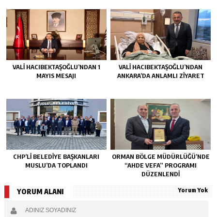
VALİ HACIBEKTAŞOĞLU’NDAN 1
VALİ HACIBEKTAŞOĞLU’NDAN
MAYIS MESAJI
ANKARA’DA ANLAMLI ZİYARET
CHP’LI BELEDIYE BAŞKANLARI
ORMAN BÖLGE MÜDÜRLÜĞÜ’NDE
MUSLU’DA TOPLANDI
“AHDE VEFA” PROGRAMI
DÜZENLENDİ
Yorum Yok
YORUM ALANI