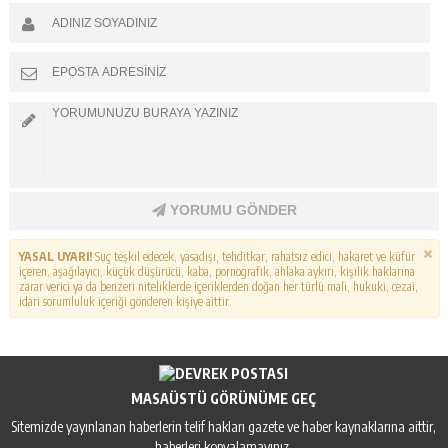
YORUMU GÖNDER
YASAL UYARI!
Suç teşkil edecek, yasadışı, tehditkar, rahatsız edici, hakaret ve küfür
içeren, aşağılayıcı, küçük düşürücü, kaba, pornografik, ahlaka aykırı, kişilik haklarına
zarar verici ya da benzeri niteliklerde içeriklerden doğan her türlü mali, hukuki, cezai,
idari sorumluluk içeriği gönderen kişiye aittir.
MASAÜSTÜ GÖRÜNÜME GEÇ
Sitemizde yayınlanan haberlerin telif hakları gazete ve haber kaynaklarına aittir,
haberleri kopyalamayınız.