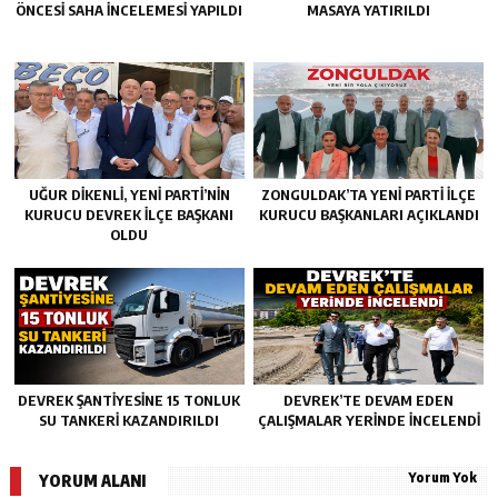
ÖNCESI SAHA İNCELEMESI YAPILDI
MASAYA YATIRILDI
UĞUR DİKENLİ, YENİ PARTİ’NİN
ZONGULDAK’TA YENI PARTI İLÇE
KURUCU DEVREK İLÇE BAŞKANI
KURUCU BAŞKANLARI AÇIKLANDI
OLDU
DEVREK ŞANTIYESINE 15 TONLUK
DEVREK’TE DEVAM EDEN
SU TANKERI KAZANDIRILDI
ÇALIŞMALAR YERINDE İNCELENDI
Yorum Yok
YORUM ALANI