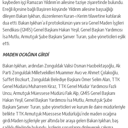
kaybeden işçi Ramazan Yıldırım’ın ailesine taziye ziyaretinde bulundu.
Ereğli ilçesine bağlı Başören köyünde Yıldırım ailesine başsağlığı
dileyen Bakan Işıkhan, düzenlenen Kuran-ı Kerim tilavetine katılarak
dua etti. Bakan Işıkhan’a il protokolünün yanı sıra Genel Maden İşçileri
Sendikası (GMİS) Genel Başkanı Hakan Yeşil, Genel Başkan Yardımcısı
İsa Mutlu, Armutçuk Şube Başkanı Şanver Turan, şube yöneticileri eşlik
etti.
MADEN OCAĞINA GİRDİ
Bakan Işıkhan, ardından Zonguldak Valisi Osman Hacıbektaşoğlu, Ak
Parti Zonguldak Milletvekilleri Muammer Avcı ve Ahmet Çolakoğlu,
Saffet Bozkurt, Zonguldak Belediye Başkanı Ömer Selim Alan, TTK
Genel Müdürü Muharrem Kiraz, TTK Genel Müdür Yardımcısı Fazlı
Uncu, Armutçuk Müessese Müdürü Faik Alp, GMİS Genel Başkanı
Hakan Yeşil, Genel Başkan Yardımcısı İsa Mutlu, Armutçuk Şube
Başkanı Şanver Turan, şube yöneticileri ve kurum ile daire müdürleriyle
birlikte TTK Armutçuk Müessese Müdürlüğü’nde maden ocağına
girdi.Maden işçileriyle yer altında bir araya gelen Bakan Işıkhan, baş
sağlığı dileğinde bulundu. İşçilerin sorunlarını dinleyerek çalışma