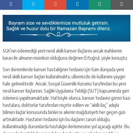
SGK’nın ödemediği yeni nesil akıllı kanser ilaçlarını ancak mahkeme
kararı ile almanın mümkün olduğuna değinen Ertuğrul, şöyle konuştu:
Son dönemlerde kanser hastalığının tedavisi için tüm dünyada yeni
nesil akıllı kanser ilaçları kullanılmakta, ülkemizde de kullanımı yaygın
hale gelmektedir. Ancak; Sosyal Güvenlik Kurumu tarafından bu yeni
nesil kanser ilaçlarının, Sağlık Uygulama Tebliği (SUT) kapsamında geri
ödemesi yapılmamaktadır. Hal böyle olunca, kanser tedavisi gören bazı
hastalara, doktorlar tarafından reçete edilen ve “akıllı ilaç” adıyla
bilinen ilaçlar konusunda binlerce ailenin mağduriyeti her geçen gün
artmaktadır. Hastanın tedavisi için bu ilaçların zaruri olduğu,
kullanılmadığı durumlarda hastalığın ilerlemesine yol açacağı açıktır. Bu