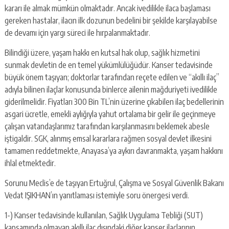
kararı ile almak mümkün olmaktadır. Ancak ivedilikle ilaca başlaması
gereken hastalar, ilacın ilk dozunun bedelini bir şekilde karşılayabilse
de devamı için yargı süreci ile hırpalanmaktadır.
Bilindiği üzere, yaşam hakkı en kutsal hak olup, sağlık hizmetini
sunmak devletin de en temel yükümlülüğüdür. Kanser tedavisinde
büyük önem taşıyan; doktorlar tarafından reçete edilen ve “akıllı ilaç”
adıyla bilinen ilaçlar konusunda binlerce ailenin mağduriyeti ivedilikle
giderilmelidir. Fiyatları 300 Bin TL’nin üzerine çıkabilen ilaç bedellerinin
asgari ücretle, emekli aylığıyla yahut ortalama bir gelir ile geçinmeye
çalışan vatandaşlarımız tarafından karşılanmasını beklemek abesle
iştigaldir. SGK, alınmış emsal kararlara rağmen sosyal devlet ilkesini
tamamen reddetmekte, Anayasa’ya aykırı davranmakta, yaşam hakkını
ihlal etmektedir.
Sorunu Meclis’e de taşıyan Ertuğrul, Çalışma ve Sosyal Güvenlik Bakanı
Vedat IŞIKHAN’ın yanıtlaması istemiyle soru önergesi verdi.
1-) Kanser tedavisinde kullanılan, Sağlık Uygulama Tebliği (SUT)
kapsamında olmayan akıllı ilaç dışındaki diğer kanser ilaçlarının