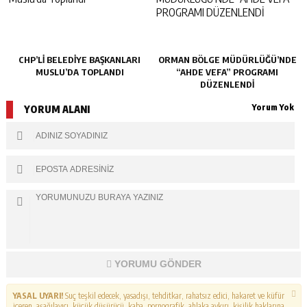
CHP’LI BELEDIYE BAŞKANLARI
ORMAN BÖLGE MÜDÜRLÜĞÜ’NDE
MUSLU’DA TOPLANDI
“AHDE VEFA” PROGRAMI
DÜZENLENDİ
Yorum Yok
YORUM ALANI
YORUMU GÖNDER
YASAL UYARI!
Suç teşkil edecek, yasadışı, tehditkar, rahatsız edici, hakaret ve küfür
içeren, aşağılayıcı, küçük düşürücü, kaba, pornografik, ahlaka aykırı, kişilik haklarına