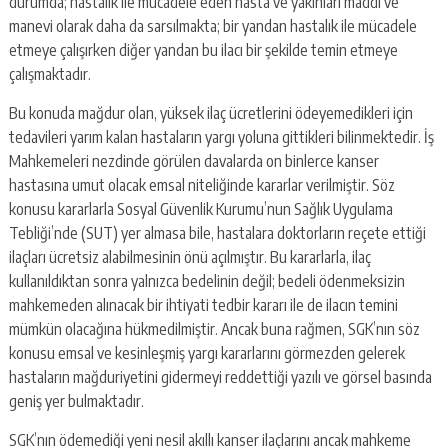
durumda; hastalık ile mücadele eden hasta ve yakınları maddi ve
manevi olarak daha da sarsılmakta; bir yandan hastalık ile mücadele
etmeye çalışırken diğer yandan bu ilacı bir şekilde temin etmeye
çalışmaktadır.
Bu konuda mağdur olan, yüksek ilaç ücretlerini ödeyemedikleri için
tedavileri yarım kalan hastaların yargı yoluna gittikleri bilinmektedir. İş
Mahkemeleri nezdinde görülen davalarda on binlerce kanser
hastasına umut olacak emsal niteliğinde kararlar verilmiştir. Söz
konusu kararlarla Sosyal Güvenlik Kurumu’nun Sağlık Uygulama
Tebliği’nde (SUT) yer almasa bile, hastalara doktorların reçete ettiği
ilaçları ücretsiz alabilmesinin önü açılmıştır. Bu kararlarla, ilaç
kullanıldıktan sonra yalnızca bedelinin değil; bedeli ödenmeksizin
mahkemeden alınacak bir ihtiyati tedbir kararı ile de ilacın temini
mümkün olacağına hükmedilmiştir. Ancak buna rağmen, SGK’nın söz
konusu emsal ve kesinleşmiş yargı kararlarını görmezden gelerek
hastaların mağduriyetini gidermeyi reddettiği yazılı ve görsel basında
geniş yer bulmaktadır.
SGK’nın ödemediği yeni nesil akıllı kanser ilaçlarını ancak mahkeme