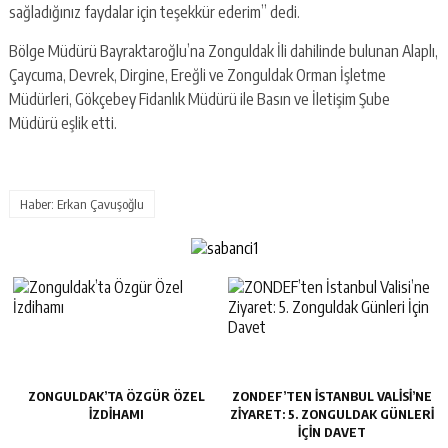
sağladığınız faydalar için teşekkür ederim” dedi.
Bölge Müdürü Bayraktaroğlu’na Zonguldak İli dahilinde bulunan Alaplı,
Çaycuma, Devrek, Dirgine, Ereğli ve Zonguldak Orman İşletme
Müdürleri, Gökçebey Fidanlık Müdürü ile Basın ve İletişim Şube
Müdürü eşlik etti.
Haber: Erkan Çavuşoğlu
ZONGULDAK’TA ÖZGÜR ÖZEL
ZONDEF’TEN İSTANBUL VALISI’NE
İZDIHAMI
ZIYARET: 5. ZONGULDAK GÜNLERI
İÇIN DAVET