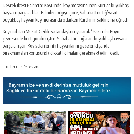
Devrek ilçesi Bakırcılar Köyü’nde köy merasına inen Kurtlar büyükbaş
hayvanı parçaladılar. Edinilen bilgiye göre; Sabahattın Tığ’ya ait
büyükbaş hayvan köy merasında otlarken Kurtların saldırısına uğradı.
Köy muhtarı Mesut Gedik, vatandaşları uyararak “Bakırcılar Köyü
çevresinde kurt görülmüştür. Sabahattın Tığ’a ait büyükbaş hayvanı
parçalamıştır. Köy sakinlerinin hayvanlarını geceleri dışarıda
bırakmamaları konusunda dikkatli olmaları gerekmektedir.” dedi.
Haber:Hanife Bostancı