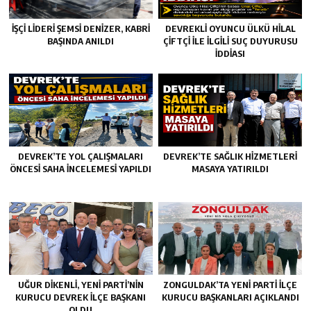
İŞÇİ LİDERİ ŞEMSİ DENİZER, KABRİ
DEVREKLİ OYUNCU ÜLKÜ HİLAL
BAŞINDA ANILDI
ÇİFTÇİ İLE İLGİLİ SUÇ DUYURUSU
İDDİASI
DEVREK’TE YOL ÇALIŞMALARI
DEVREK’TE SAĞLIK HIZMETLERI
ÖNCESI SAHA İNCELEMESI YAPILDI
MASAYA YATIRILDI
UĞUR DİKENLİ, YENİ PARTİ’NİN
ZONGULDAK’TA YENI PARTI İLÇE
KURUCU DEVREK İLÇE BAŞKANI
KURUCU BAŞKANLARI AÇIKLANDI
OLDU