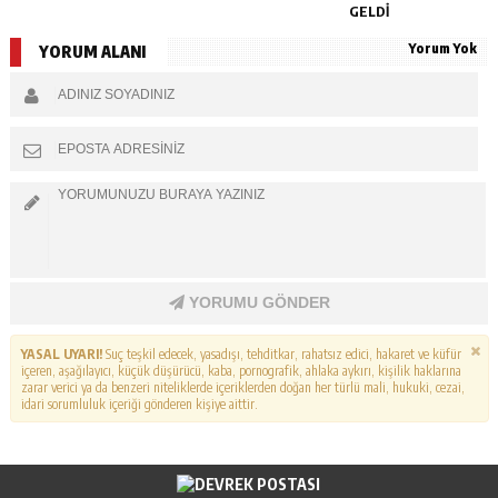
GELDİ
Yorum Yok
YORUM ALANI
YORUMU GÖNDER
YASAL UYARI!
Suç teşkil edecek, yasadışı, tehditkar, rahatsız edici, hakaret ve küfür
içeren, aşağılayıcı, küçük düşürücü, kaba, pornografik, ahlaka aykırı, kişilik haklarına
zarar verici ya da benzeri niteliklerde içeriklerden doğan her türlü mali, hukuki, cezai,
idari sorumluluk içeriği gönderen kişiye aittir.