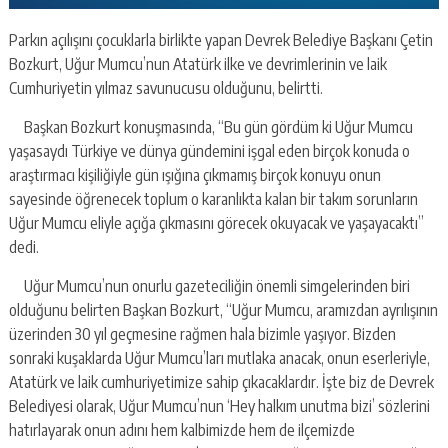
Parkın açılışını çocuklarla birlikte yapan Devrek Belediye Başkanı Çetin
Bozkurt, Uğur Mumcu’nun Atatürk ilke ve devrimlerinin ve laik
Cumhuriyetin yılmaz savunucusu olduğunu, belirtti.
Başkan Bozkurt konuşmasında, “Bu gün gördüm ki Uğur Mumcu
yaşasaydı Türkiye ve dünya gündemini işgal eden birçok konuda o
araştırmacı kişiliğiyle gün ışığına çıkmamış birçok konuyu onun
sayesinde öğrenecek toplum o karanlıkta kalan bir takım sorunların
Uğur Mumcu eliyle açığa çıkmasını görecek okuyacak ve yaşayacaktı”
dedi.
Uğur Mumcu’nun onurlu gazeteciliğin önemli simgelerinden biri
olduğunu belirten Başkan Bozkurt, “Uğur Mumcu, aramızdan ayrılışının
üzerinden 30 yıl geçmesine rağmen hala bizimle yaşıyor. Bizden
sonraki kuşaklarda Uğur Mumcu’ları mutlaka anacak, onun eserleriyle,
Atatürk ve laik cumhuriyetimize sahip çıkacaklardır. İşte biz de Devrek
Belediyesi olarak, Uğur Mumcu’nun ‘Hey halkım unutma bizi’ sözlerini
hatırlayarak onun adını hem kalbimizde hem de ilçemizde