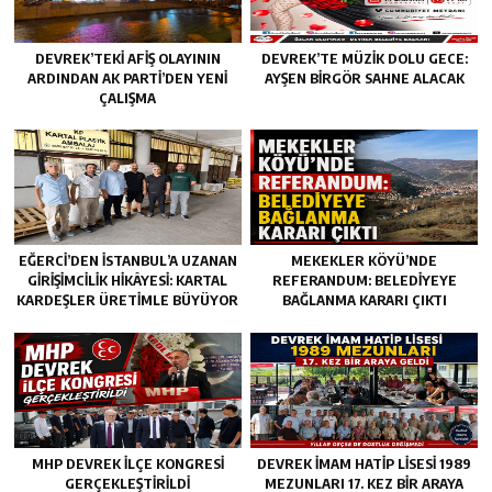
DEVREK’TEKİ AFİŞ OLAYININ
DEVREK’TE MÜZİK DOLU GECE:
ARDINDAN AK PARTİ’DEN YENİ
AYŞEN BİRGÖR SAHNE ALACAK
ÇALIŞMA
EĞERCİ’DEN İSTANBUL’A UZANAN
MEKEKLER KÖYÜ’NDE
GİRİŞİMCİLİK HİKÂYESİ: KARTAL
REFERANDUM: BELEDİYEYE
KARDEŞLER ÜRETİMLE BÜYÜYOR
BAĞLANMA KARARI ÇIKTI
MHP DEVREK İLÇE KONGRESİ
DEVREK İMAM HATİP LİSESİ 1989
GERÇEKLEŞTİRİLDİ
MEZUNLARI 17. KEZ BİR ARAYA