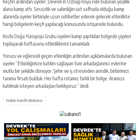
Keşfin ardından üyeler, Devrek’in Özbağı Köyü’nde bulunan yeşillik
alana kamp attı. Sessizlik ve sakinliğin üst safhada olduğu kamp
alanında üyeler birbiriyle uzun sohbetler ederek gelecek etkinlikte
hangi bölgelerin keşfi yapılacağı konusunda istişarede bulundu.
Kozlu Doğa Yürüyüşü Grubu üyeleri kamp yaptıkları bölgede çöpleri
toplayarak haftasonu etkinliklerini tamamladı.
Yorucu ve eğlenceli geçen etkinliğin ardından açıklamalarda bulunan
üyeler “Etkinliğimize katılım sağlayan tüm arkadaşlarımız evlerine
mutlu bir şekilde dönüyor. Şehir ve iş stresinden arındık, birbirimizi
tanıma fırsatı bulduk. Her hafta rotamız farklı bir bölge. Aramıza
katılmak isteyen arkadaşları bekliyoruz.” dedi.
Haber:Hanife Bostancı