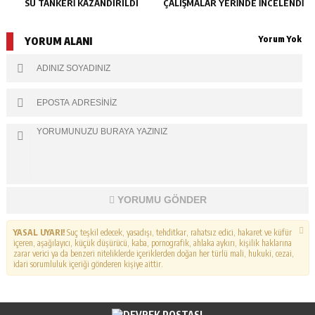
SU TANKERI KAZANDIRILDI
ÇALIŞMALAR YERINDE İNCELENDI
Yorum Yok
YORUM ALANI
YORUMU GÖNDER
YASAL UYARI!
Suç teşkil edecek, yasadışı, tehditkar, rahatsız edici, hakaret ve küfür
içeren, aşağılayıcı, küçük düşürücü, kaba, pornografik, ahlaka aykırı, kişilik haklarına
zarar verici ya da benzeri niteliklerde içeriklerden doğan her türlü mali, hukuki, cezai,
idari sorumluluk içeriği gönderen kişiye aittir.