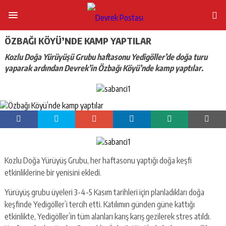
ÖZBAĞI KÖYÜ’NDE KAMP YAPTILAR
Kozlu Doğa Yürüyüşü Grubu haftasonu Yedigöller’de doğa turu
yaparak ardından Devrek’in Özbağı Köyü’nde kamp yaptılar.
Kozlu Doğa Yürüyüş Grubu, her haftasonu yaptığı doğa keşfi
etkinliklerine bir yenisini ekledi.
Yürüyüş grubu üyeleri 3-4-5 Kasım tarihleri için planladıkları doğa
keşfinde Yedigöller’i tercih etti. Katılımın günden güne kattığı
etkinlikte, Yedigöller’in tüm alanları karış karış gezilerek stres atıldı.