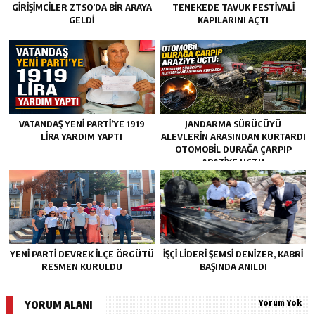
GİRİŞİMCİLER ZTSO’DA BİR ARAYA
TENEKEDE TAVUK FESTIVALI
GELDİ
KAPILARINI AÇTI
VATANDAŞ YENİ PARTİ’YE 1919
JANDARMA SÜRÜCÜYÜ
LİRA YARDIM YAPTI
ALEVLERIN ARASINDAN KURTARDI
OTOMOBIL DURAĞA ÇARPIP
ARAZIYE UÇTU
YENİ PARTİ DEVREK İLÇE ÖRGÜTÜ
İŞÇİ LİDERİ ŞEMSİ DENİZER, KABRİ
RESMEN KURULDU
BAŞINDA ANILDI
Yorum Yok
YORUM ALANI