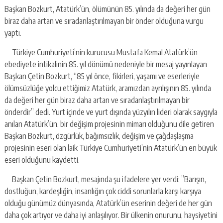
Başkan Bozkurt, Atatürk’ün, ölümünün 85. yılında da değeri her gün
biraz daha artan ve sıradanlaştırılmayan bir önder olduğuna vurgu
yaptı.
Türkiye Cumhuriyeti’nin kurucusu Mustafa Kemal Atatürk’ün
ebediyete intikalinin 85. yıl dönümü nedeniyle bir mesaj yayınlayan
Başkan Çetin Bozkurt, “85 yıl önce, fikirleri, yaşamı ve eserleriyle
ölümsüzlüğe yolcu ettiğimiz Atatürk, aramızdan ayrılışının 85. yılında
da değeri her gün biraz daha artan ve sıradanlaştırılmayan bir
önderdir” dedi. Yurt içinde ve yurt dışında yüzyılın lideri olarak saygıyla
anılan Atatürk’ün, bir değişim projesinin mimarı olduğunu dile getiren
Başkan Bozkurt, özgürlük, bağımsızlık, değişim ve çağdaşlaşma
projesinin eseri olan laik Türkiye Cumhuriyeti’nin Atatürk’ün en büyük
eseri olduğunu kaydetti.
Başkan Çetin Bozkurt, mesajında şu ifadelere yer verdi: ”Barışın,
dostluğun, kardeşliğin, insanlığın çok ciddi sorunlarla karşı karşıya
olduğu günümüz dünyasında, Atatürk’ün eserinin değeri de her gün
daha çok artıyor ve daha iyi anlaşılıyor. Bir ülkenin onurunu, haysiyetini