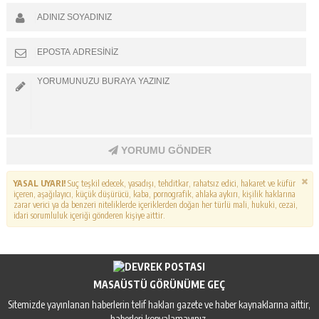
YORUMU GÖNDER
YASAL UYARI!
Suç teşkil edecek, yasadışı, tehditkar, rahatsız edici, hakaret ve küfür
içeren, aşağılayıcı, küçük düşürücü, kaba, pornografik, ahlaka aykırı, kişilik haklarına
zarar verici ya da benzeri niteliklerde içeriklerden doğan her türlü mali, hukuki, cezai,
idari sorumluluk içeriği gönderen kişiye aittir.
MASAÜSTÜ GÖRÜNÜME GEÇ
Sitemizde yayınlanan haberlerin telif hakları gazete ve haber kaynaklarına aittir,
haberleri kopyalamayınız.