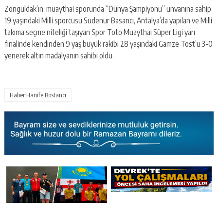
Zonguldak’ın, muaythai sporunda “Dünya Şampiyonu” unvanına sahip
19 yaşındaki Milli sporcusu Sudenur Basancı, Antalya’da yapılan ve Milli
takıma seçme niteliği taşıyan Spor Toto Muaythai Süper Ligi yarı
finalinde kendinden 9 yaş büyük rakibi 28 yaşındaki Gamze Tost’u 3-0
yenerek altın madalyanın sahibi oldu.
Haber:Hanife Bostancı