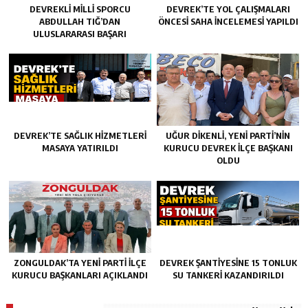
DEVREKLI MILLI SPORCU
DEVREK’TE YOL ÇALIŞMALARI
ABDULLAH TIĞ’DAN
ÖNCESI SAHA İNCELEMESI YAPILDI
ULUSLARARASI BAŞARI
DEVREK’TE SAĞLIK HIZMETLERI
UĞUR DİKENLİ, YENİ PARTİ’NİN
MASAYA YATIRILDI
KURUCU DEVREK İLÇE BAŞKANI
OLDU
ZONGULDAK’TA YENI PARTI İLÇE
DEVREK ŞANTIYESINE 15 TONLUK
KURUCU BAŞKANLARI AÇIKLANDI
SU TANKERI KAZANDIRILDI