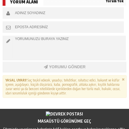
Yorum Yok
YORUM ALANI
YORUMU GÖNDER
YASAL UYARI!
Suç teşkil edecek, yasadışı, tehditkar, rahatsız edici, hakaret ve küfür
içeren, aşağılayıcı, küçük düşürücü, kaba, pornografik, ahlaka aykırı, kişilik haklarına
zarar verici ya da benzeri niteliklerde içeriklerden doğan her türlü mali, hukuki, cezai,
idari sorumluluk içeriği gönderen kişiye aittir.
MASAÜSTÜ GÖRÜNÜME GEÇ