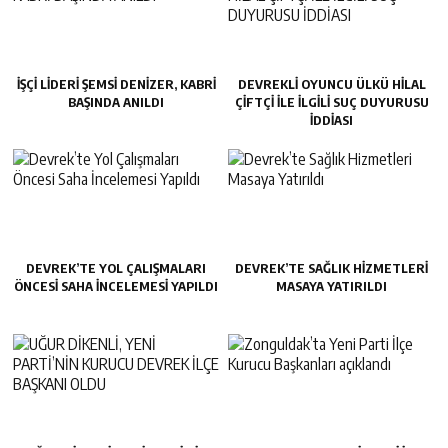
İŞÇİ LİDERİ ŞEMSİ DENİZER, KABRİ
DEVREKLİ OYUNCU ÜLKÜ HİLAL
BAŞINDA ANILDI
ÇİFTÇİ İLE İLGİLİ SUÇ DUYURUSU
İDDİASI
DEVREK’TE YOL ÇALIŞMALARI
DEVREK’TE SAĞLIK HIZMETLERI
ÖNCESI SAHA İNCELEMESI YAPILDI
MASAYA YATIRILDI