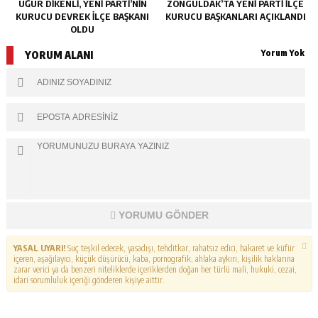
UĞUR DİKENLİ, YENİ PARTİ’NİN
ZONGULDAK’TA YENI PARTI İLÇE
KURUCU DEVREK İLÇE BAŞKANI
KURUCU BAŞKANLARI AÇIKLANDI
OLDU
Yorum Yok
YORUM ALANI
YORUMU GÖNDER
YASAL UYARI!
Suç teşkil edecek, yasadışı, tehditkar, rahatsız edici, hakaret ve küfür
içeren, aşağılayıcı, küçük düşürücü, kaba, pornografik, ahlaka aykırı, kişilik haklarına
zarar verici ya da benzeri niteliklerde içeriklerden doğan her türlü mali, hukuki, cezai,
idari sorumluluk içeriği gönderen kişiye aittir.