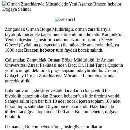
Zonguldak Orman Bölge Müdürlüğü, orman zararlılarıyla
biyolojik mücadele kapsamında önemli bir adım attı. Karabük’ün
Yenice ilçesinde şimşir ormanlarında zarar oluşturan
Şimşir
Güvesi
(Cydalima perspectalis) ile mücadele amacıyla, doğaya
1000 adet
Bracon hebetor
türü faydalı böcek salındı.
Çalışmalar, Zonguldak Orman Bölge Müdürlüğü ile Ankara
Üniversitesi Ziraat Fakültesi’nden Doç. Dr. Hilal Tunca Çoşic’in
yürütücülüğündeki ortak proje kapsamında yürütüldü. Üretim,
Gökçebey Orman Zararlılarıyla Mücadele Laboratuvarı’nda
gerçekleştirildi.
Laboratuvarda, şimşir güvesinin larvalarına karşı etkili bir
biyolojik parazitoit olan Bracon hebetor’un kitle üretimi yapıldı.
Sahaya salım için her biri 10 adet böcek içeren toplam 100 adet
falkon tüpü, salımdan 10 gün önce hazırlandı. Hazırlanan bu
tüpler aracılığıyla toplamda 1000 adet Bracon hebetor, doğaya
bırakıldı.
Uzmanlar, Bracon hebetor’un şimşir güvesi tırtıllarını