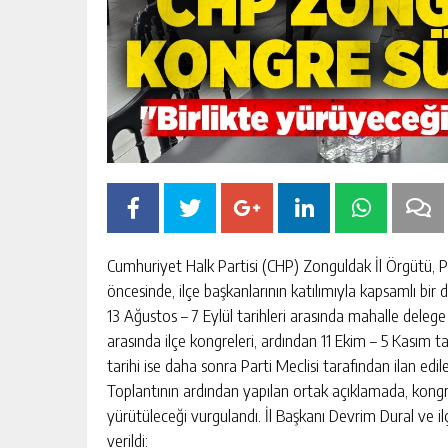
 ÇALIŞMALAR
İŞÇİ LİDERİ ŞEMSİ DENİZER, KABRİ
BAŞINDA ANILDI
Cumhuriyet Halk Partisi (CHP) Zonguldak İl Örgütü, Pa
öncesinde, ilçe başkanlarının katılımıyla kapsamlı bir 
KIŞI
GÜNLÜK HABER AKIŞI
13 Ağustos – 7 Eylül tarihleri arasında mahalle delege 
arasında ilçe kongreleri, ardından 11 Ekim – 5 Kasım t
tarihi ise daha sonra Parti Meclisi tarafından ilan edil
Toplantının ardından yapılan ortak açıklamada, kongr
yürütüleceği vurgulandı. İl Başkanı Devrim Dural ve il
verildi: