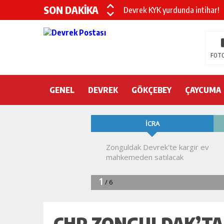
SON DAKİKA
Devrek KYK yurdunda intihar!
DEVREK’TE OTEL ODASINDA 
CHP’nin yeni genel başkanı Öz
FOTO
DEVREK BELEDİYESPOR’DA ŞOK
GENEL
DEVREK
DEVREK’TE YANGIN PANİĞİ
GÖKÇEBEY
ÇAYCUMA
KURA İÇİN 2 BAKAN ZONGULD
Devrek Engelsiz Yaşam Merkezi
DEVREK ÇATAKLI’YA TEŞEKKÜ
TTK’DA GÖÇÜK! ÇOK SAYIDA İ
CHP ZONGULDAK’TA