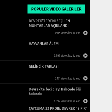
POPÜLER VIDEO GALERİLER
DEVREK’TE YENİ SEÇİLEN
MUHTARLAR AÇIKLANDI
3.595 views kez izlendi
HAYVANLAR ÂLEMİ
2.993 views kez izlendi
GELİNCİK TARLASI
2.171 views kez izlendi
Devrek’te feci olay! Bahçede ölü
bulundu
2.092 views kez izlendi
ÇAYCUMA 32 PROJE, DEVREK “SIFIR”