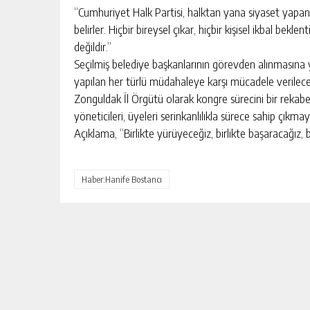
“Cumhuriyet Halk Partisi, halktan yana siyaset yapa
belirler. Hiçbir bireysel çıkar, hiçbir kişisel ikbal bek
değildir.”
Seçilmiş belediye başkanlarının görevden alınmasına yö
yapılan her türlü müdahaleye karşı mücadele verileceğ
Zonguldak İl Örgütü olarak kongre sürecini bir rekabe
yöneticileri, üyeleri serinkanlılıkla sürece sahip çıkma
Açıklama, “Birlikte yürüyeceğiz, birlikte başaracağız, 
Haber:Hanife Bostancı