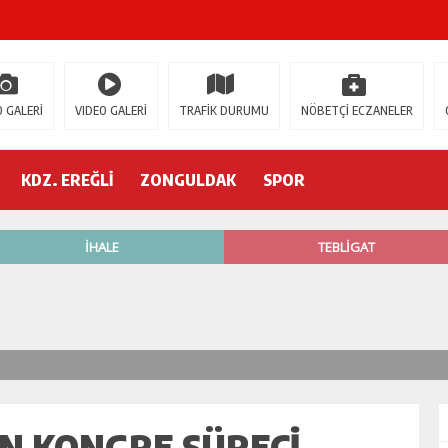
ŞOK ÖLÜM
gür Özel
 GALERİ
VIDEO GALERİ
TRAFİK DURUMU
NÖBETÇİ ECZANELER
 İSTİFA!
KDZ. EREĞLİ
ZONGULDAK
SPOR
AK’A GELİYOR!
’nde neler oluyor?
R ETTİ
ŞÇİ GÖÇÜK ALTINDA!
N KONGRE SÜRECI