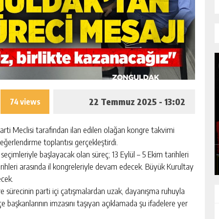
22 Temmuz 2025 - 13:02
74 views
DEVREKLİ OYUNCU ÜLKÜ HİLAL ÇİFTÇİ
İLE İLGİLİ SUÇ DUYURUSU İDDİASI
rti Meclisi tarafından ilan edilen olağan kongre takvimi
değerlendirme toplantısı gerçekleştirdi.
GÜNLÜK HABER AKIŞI
seçimleriyle başlayacak olan süreç; 13 Eylül – 5 Ekim tarihleri
arihleri arasında il kongreleriyle devam edecek. Büyük Kurultay
ecek.
e sürecinin parti içi çatışmalardan uzak, dayanışma ruhuyla
çe başkanlarının imzasını taşıyan açıklamada şu ifadelere yer