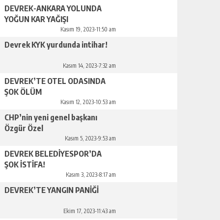
DEVREK-ANKARA YOLUNDA
YOĞUN KAR YAĞIŞI
Kasım 19, 2023-11:50 am
Devrek KYK yurdunda intihar!
Kasım 14, 2023-7:32 am
DEVREK’TE OTEL ODASINDA
ŞOK ÖLÜM
Kasım 12, 2023-10:53 am
CHP’nin yeni genel başkanı
Özgür Özel
Kasım 5, 2023-9:53 am
DEVREK BELEDİYESPOR’DA
ŞOK İSTİFA!
Kasım 3, 2023-8:17 am
DEVREK’TE YANGIN PANİĞİ
Ekim 17, 2023-11:43 am