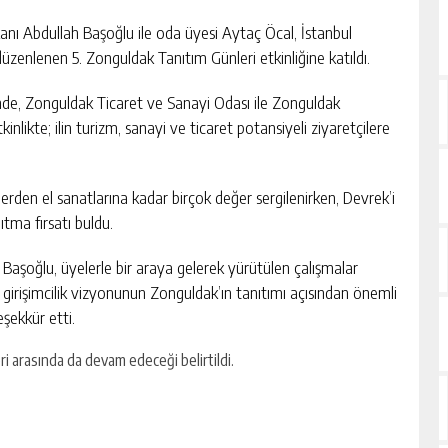
nı Abdullah Başoğlu ile oda üyesi Aytaç Öcal, İstanbul
üzenlenen 5. Zonguldak Tanıtım Günleri etkinliğine katıldı.
nde, Zonguldak Ticaret ve Sanayi Odası ile Zonguldak
kinlikte; ilin turizm, sanayi ve ticaret potansiyeli ziyaretçilere
lerden el sanatlarına kadar birçok değer sergilenirken, Devrek’i
ıtma fırsatı buldu.
aşoğlu, üyelerle bir araya gelerek yürütülen çalışmalar
e girişimcilik vizyonunun Zonguldak’ın tanıtımı açısından önemli
eşekkür etti.
i arasında da devam edeceği belirtildi.