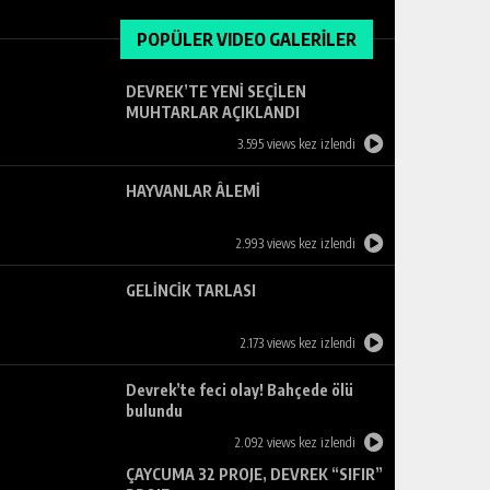
POPÜLER VIDEO GALERİLER
DEVREK’TE YENİ SEÇİLEN
MUHTARLAR AÇIKLANDI
3.595 views kez izlendi
HAYVANLAR ÂLEMİ
2.993 views kez izlendi
GELİNCİK TARLASI
2.173 views kez izlendi
Devrek’te feci olay! Bahçede ölü
bulundu
2.092 views kez izlendi
ÇAYCUMA 32 PROJE, DEVREK “SIFIR”