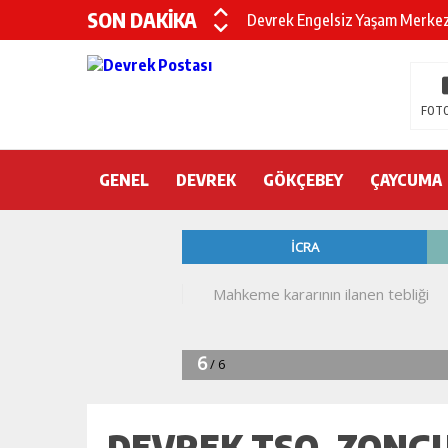
SON DAKİKA
Devrek Engelsiz Yaşam Merkezi
DEVREK ÇATAKLI’YA TEŞEKKÜ
TTK’DA GÖÇÜK! ÇOK SAYIDA İ
FOTO
GENEL
DEVREK
GÖKÇEBEY
ÇAYCUMA
DEVREK TSO, ZONG