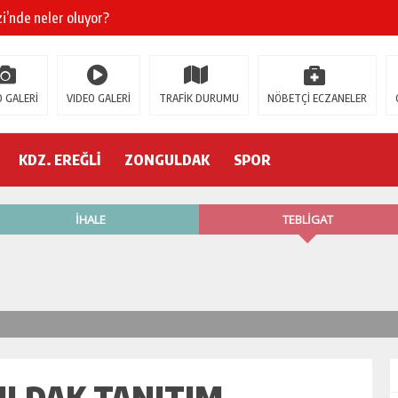
’nde neler oluyor?
R ETTİ
ŞÇİ GÖÇÜK ALTINDA!
 GALERİ
VIDEO GALERİ
TRAFİK DURUMU
NÖBETÇİ ECZANELER
KDZ. EREĞLİ
ZONGULDAK
SPOR
ULDAK TANITIM