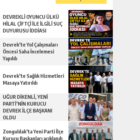
DEVREKLİ OYUNCU ÜLKÜ
HİLAL ÇİFTÇİ İLE İLGİLİ SUÇ
DUYURUSU İDDİASI
Devrek’te Yol Çalışmaları
Öncesi Saha İncelemesi
Yapıldı
Devrek’te Sağlık Hizmetleri
Masaya Yatırıldı
UĞUR DİKENLİ, YENİ
PARTİ’NİN KURUCU
DEVREK İLÇE BAŞKANI
OLDU
Zonguldak’ta Yeni Parti İlçe
Kurucu Başkanları açıklandı