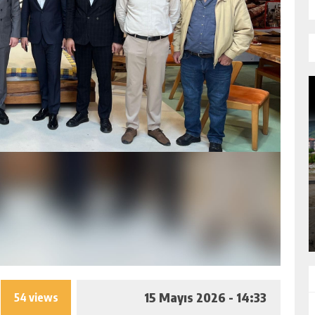
DEVREK ŞANTIYESINE 15 TONLUK SU
OLÜ
TANKERI KAZANDIRILDI
GÜNLÜK HABER AKIŞI
15 Mayıs 2026 - 14:33
54 views