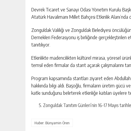
Devrek Ticaret ve Sanayi Odası Yönetim Kurulu Başka
Atatürk Havalimanı Millet Bahçesi Etkinlik Alanı’nda d
Zonguldak Valiliği ve Zonguldak Belediyesi öncülüğü
Dernekleri Federasyonu iş birliğinde gerçekleştirilen et
tanıtılıyor.
Etkinlikte madencilikten kültürel mirasa, yöresel ürün
temsil eden firmalar da stant açarak çalışmalarını tan
Program kapsamında stantları ziyaret eden Abdullah B
hakkında bilgi aldı. Başoğlu, firmaların üretim gücü v
katkı sunduğunu belirterek etkinliğe katılan üyelere t
Zonguldak Tanıtım Günleri’nin 16-17 Mayıs tarihler
Haber: Bünyamin Ören