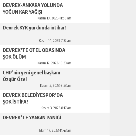
DEVREK-ANKARA YOLUNDA
YOĞUN KAR YAĞIŞI
Kasım 19, 2023-11:50 am
Devrek KYK yurdunda intihar!
Kasım 14, 2023-7:32 am
DEVREK’TE OTEL ODASINDA
ŞOK ÖLÜM
Kasım 12, 2023-10:53 am
CHP’nin yeni genel başkanı
Özgür Özel
Kasım 5, 2023-9:53 am
DEVREK BELEDİYESPOR’DA
ŞOK İSTİFA!
Kasım 3, 2023-8:17 am
DEVREK’TE YANGIN PANİĞİ
Ekim 17, 2023-11:43 am