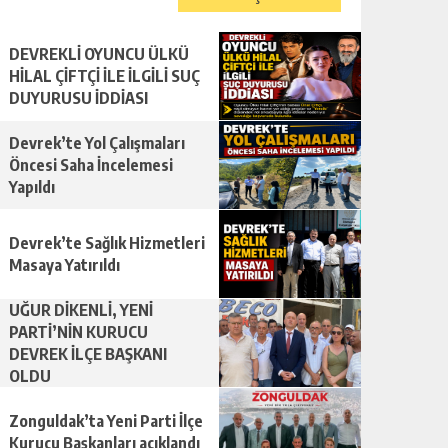
DEVREKLİ OYUNCU ÜLKÜ
HİLAL ÇİFTÇİ İLE İLGİLİ SUÇ
DUYURUSU İDDİASI
Devrek’te Yol Çalışmaları
Öncesi Saha İncelemesi
Yapıldı
Devrek’te Sağlık Hizmetleri
Masaya Yatırıldı
UĞUR DİKENLİ, YENİ
PARTİ’NİN KURUCU
DEVREK İLÇE BAŞKANI
OLDU
Zonguldak’ta Yeni Parti İlçe
Kurucu Başkanları açıklandı