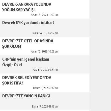
DEVREK-ANKARA YOLUNDA
YOĞUN KAR YAĞIŞI
Kasım 19, 2023-11:50 am
Devrek KYK yurdunda intihar!
Kasım 14, 2023-7:32 am
DEVREK’TE OTEL ODASINDA
ŞOK ÖLÜM
Kasım 12, 2023-10:53 am
CHP’nin yeni genel başkanı
Özgür Özel
Kasım 5, 2023-9:53 am
DEVREK BELEDİYESPOR’DA
ŞOK İSTİFA!
Kasım 3, 2023-8:17 am
DEVREK’TE YANGIN PANİĞİ
Ekim 17, 2023-11:43 am