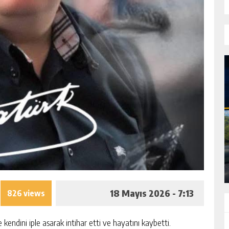
FTÇİ
DEVREKLI MILLI SPORCU ABDULLAH
TIĞ’DAN ULUSLARARASI BAŞARI
GÜNLÜK HABER AKIŞI
18 Mayıs 2026 - 7:13
826 views
ndini iple asarak intihar etti ve hayatını kaybetti.