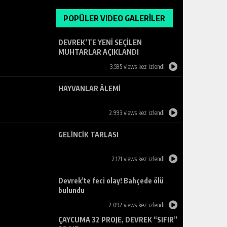
POPÜLER VIDEO GALERİLER
DEVREK’TE YENİ SEÇİLEN
MUHTARLAR AÇIKLANDI
3.595 views kez izlendi
HAYVANLAR ÂLEMİ
2.993 views kez izlendi
GELİNCİK TARLASI
2.171 views kez izlendi
Devrek’te feci olay! Bahçede ölü
bulundu
2.092 views kez izlendi
ÇAYCUMA 32 PROJE, DEVREK “SIFIR”