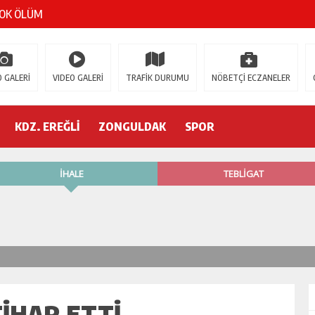
gür Özel
 İSTİFA!
 GALERİ
VIDEO GALERİ
TRAFİK DURUMU
NÖBETÇİ ECZANELER
AK’A GELİYOR!
’nde neler oluyor?
KDZ. EREĞLİ
ZONGULDAK
SPOR
R ETTİ
ŞÇİ GÖÇÜK ALTINDA!
IHAR ETTI