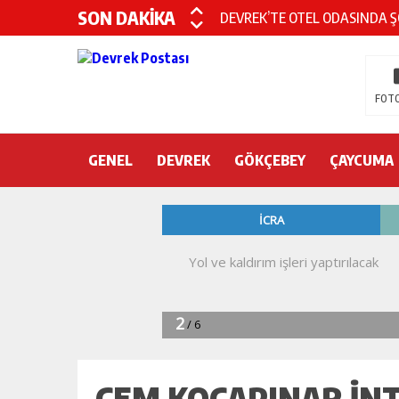
SON DAKİKA
CHP’nin yeni genel başkanı Öz
DEVREK BELEDİYESPOR’DA ŞOK
DEVREK’TE YANGIN PANİĞİ
FOTO
KURA İÇİN 2 BAKAN ZONGULD
GENEL
DEVREK
Devrek Engelsiz Yaşam Merkezi
GÖKÇEBEY
ÇAYCUMA
DEVREK ÇATAKLI’YA TEŞEKKÜ
TTK’DA GÖÇÜK! ÇOK SAYIDA İ
CEM KOCAPINAR İNT