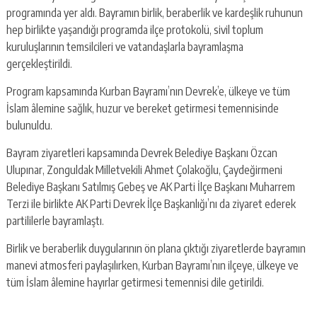
programında yer aldı. Bayramın birlik, beraberlik ve kardeşlik ruhunun
hep birlikte yaşandığı programda ilçe protokolü, sivil toplum
kuruluşlarının temsilcileri ve vatandaşlarla bayramlaşma
gerçekleştirildi.
Program kapsamında Kurban Bayramı’nın Devrek’e, ülkeye ve tüm
İslam âlemine sağlık, huzur ve bereket getirmesi temennisinde
bulunuldu.
Bayram ziyaretleri kapsamında Devrek Belediye Başkanı Özcan
Ulupınar, Zonguldak Milletvekili Ahmet Çolakoğlu, Çaydeğirmeni
Belediye Başkanı Satılmış Gebeş ve AK Parti İlçe Başkanı Muharrem
Terzi ile birlikte AK Parti Devrek İlçe Başkanlığı’nı da ziyaret ederek
partililerle bayramlaştı.
Birlik ve beraberlik duygularının ön plana çıktığı ziyaretlerde bayramın
manevi atmosferi paylaşılırken, Kurban Bayramı’nın ilçeye, ülkeye ve
tüm İslam âlemine hayırlar getirmesi temennisi dile getirildi.