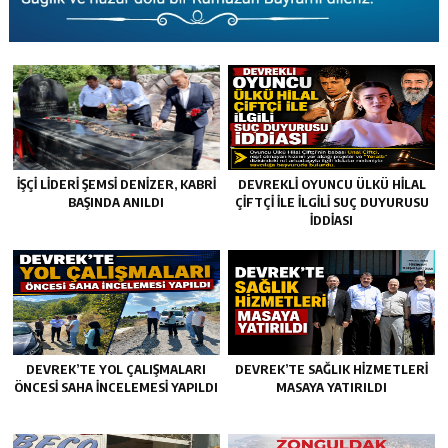
İŞÇİ LİDERİ ŞEMSİ DENİZER, KABRİ
DEVREKLİ OYUNCU ÜLKÜ HİLAL
BAŞINDA ANILDI
ÇİFTÇİ İLE İLGİLİ SUÇ DUYURUSU
İDDİASI
DEVREK’TE YOL ÇALIŞMALARI
DEVREK’TE SAĞLIK HIZMETLERI
ÖNCESI SAHA İNCELEMESI YAPILDI
MASAYA YATIRILDI