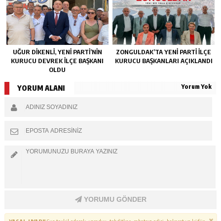
UĞUR DİKENLİ, YENİ PARTİ’NİN
ZONGULDAK’TA YENI PARTI İLÇE
KURUCU DEVREK İLÇE BAŞKANI
KURUCU BAŞKANLARI AÇIKLANDI
OLDU
Yorum Yok
YORUM ALANI
YORUMU GÖNDER