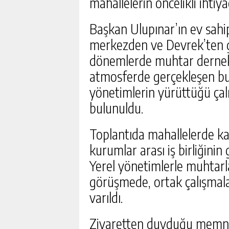
mahallelerin öncelikli ihtiyaç
Başkan Ulupınar’ın ev sah
merkezden ve Devrek’ten ge
dönemlerde muhtar dernekle
atmosferde gerçekleşen bul
yönetimlerin yürüttüğü çal
bulunuldu.
DEVREK’TE SAĞLIK HIZM
Toplantıda mahallelerde ka
MASAYA YATIRILDI
kurumlar arası iş birliğinin
GÜNLÜK HABER AK
Yerel yönetimlerle muhtarl
görüşmede, ortak çalışmala
varıldı.
Ziyaretten duyduğu memnun