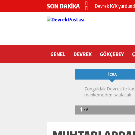
SON DAKİKA
Devrek KYK yurdunda
DEVREK’TE OTEL O
CHP’nin yeni genel 
DEVREK BELEDİYESP
GENEL
DEVREK
DEVREK’TE YANGIN 
GÖKÇEBEY
KURA İÇİN 2 BAKAN
Devrek Engelsiz Yaş
DEVREK ÇATAKLI’Y
TTK’DA GÖÇÜK! ÇOK
MUHTARLARDAN