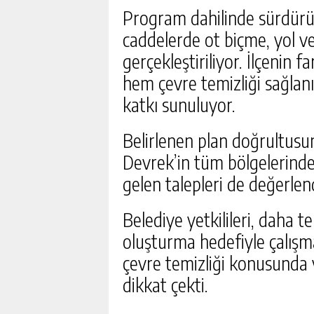
Program dahilinde sürdürü
caddelerde ot biçme, yol ve 
gerçekleştiriliyor. İlçenin 
hem çevre temizliği sağlan
katkı sunuluyor.
Belirlenen plan doğrultusu
Devrek’in tüm bölgelerind
DEVREK’TE SAĞLIK HIZM
gelen talepleri de değerlend
MASAYA YATIRILDI
GÜNLÜK HABER AK
Belediye yetkilileri, daha t
oluşturma hedefiyle çalışma
çevre temizliği konusunda 
dikkat çekti.