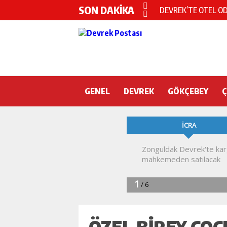
SON DAKİKA
DEVREK’TE OTEL O
CHP’nin yeni genel 
DEVREK BELEDİYESP
DEVREK’TE YANGIN 
GENEL
DEVREK
KURA İÇİN 2 BAKAN
GÖKÇEBEY
Devrek Engelsiz Yaş
DEVREK ÇATAKLI’Y
TTK’DA GÖÇÜK! ÇOK
ÖZEL BIREY ÇO