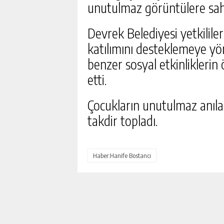
unutulmaz görüntülere sah
Devrek Belediyesi yetkililer
katılımını desteklemeye yön
benzer sosyal etkinlikleri
etti.
Çocukların unutulmaz anılar 
takdir topladı.
 GÖKÇEBEY’IN
DEVREKLI MILLI SPORCU
ŞTIRIYOR
TIĞ’DAN ULUSLARARASI B
ÜK HABER AKIŞI
GÜNLÜK HABER AK
Haber:Hanife Bostancı