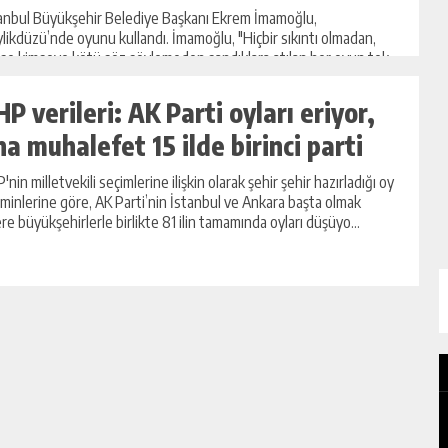
anbul Büyükşehir Belediye Başkanı Ekrem İmamoğlu,
likdüzü’nde oyunu kullandı. İmamoğlu, "Hiçbir sıkıntı olmadan,
se kimseye kötü söz söylemeden sandıklara atılan her oyun tek
ahlaklı bir ...
HP verileri: AK Parti oyları eriyor,
na muhalefet 15 ilde birinci parti
'nin milletvekili seçimlerine ilişkin olarak şehir şehir hazırladığı oy
minlerine göre, AK Parti’nin İstanbul ve Ankara başta olmak
re büyükşehirlerle birlikte 81 ilin tamamında oyları düşüyo...