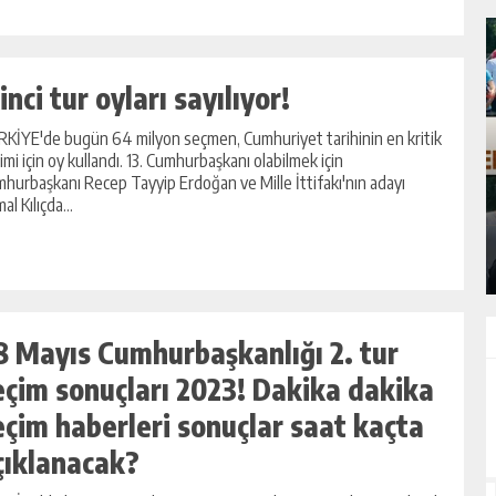
inci tur oyları sayılıyor!
KİYE'de bugün 64 milyon seçmen, Cumhuriyet tarihinin en kritik
imi için oy kullandı. 13. Cumhurbaşkanı olabilmek için
KADIN KOOPERATİFLERİ VE
hurbaşkanı Recep Tayyip Erdoğan ve Mille İttifakı'nın adayı
GİRİŞİMCİLER ZTSO’DA BİR ARAYA
al Kılıçda...
GELDİ
GÜNLÜK HABER AKIŞI
8 Mayıs Cumhurbaşkanlığı 2. tur
eçim sonuçları 2023! Dakika dakika
eçim haberleri sonuçlar saat kaçta
çıklanacak?