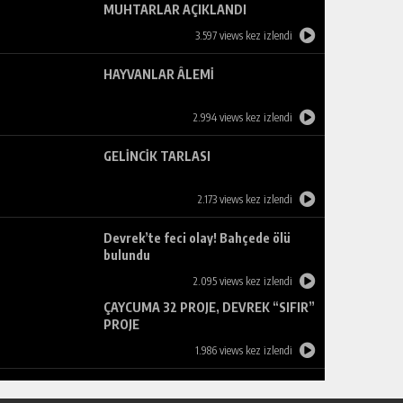
MUHTARLAR AÇIKLANDI
3.597 views kez izlendi
HAYVANLAR ÂLEMİ
2.994 views kez izlendi
GELİNCİK TARLASI
2.173 views kez izlendi
Devrek’te feci olay! Bahçede ölü
bulundu
2.095 views kez izlendi
ÇAYCUMA 32 PROJE, DEVREK “SIFIR”
PROJE
1.986 views kez izlendi