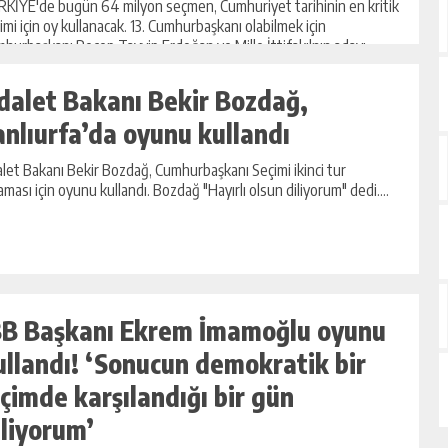
KİYE'de bugün 64 milyon seçmen, Cumhuriyet tarihinin en kritik
imi için oy kullanacak. 13. Cumhurbaşkanı olabilmek için
hurbaşkanı Recep Tayyip Erdoğan ve Mille İttifakı'nın adayı
l Kılıç...
dalet Bakanı Bekir Bozdağ,
anlıurfa’da oyunu kullandı
let Bakanı Bekir Bozdağ, Cumhurbaşkanı Seçimi ikinci tur
aması için oyunu kullandı. Bozdağ "Hayırlı olsun diliyorum" dedi....
BB Başkanı Ekrem İmamoğlu oyunu
ullandı! ‘Sonucun demokratik bir
içimde karşılandığı bir gün
iliyorum’