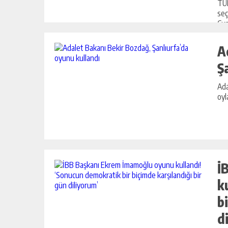
TÜR
seç
Cum
Kema
A
Ş
Ada
oyl
İ
k
b
d