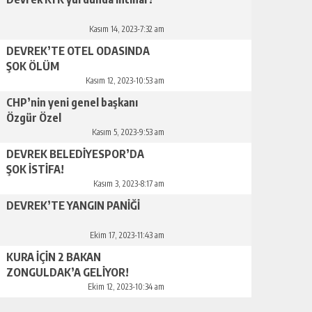
Kasım 14, 2023-7:32 am
DEVREK’TE OTEL ODASINDA
ŞOK ÖLÜM
Kasım 12, 2023-10:53 am
CHP’nin yeni genel başkanı
Özgür Özel
Kasım 5, 2023-9:53 am
DEVREK BELEDİYESPOR’DA
ŞOK İSTİFA!
Kasım 3, 2023-8:17 am
DEVREK’TE YANGIN PANİĞİ
Ekim 17, 2023-11:43 am
KURA İÇİN 2 BAKAN
ZONGULDAK’A GELİYOR!
Ekim 12, 2023-10:34 am