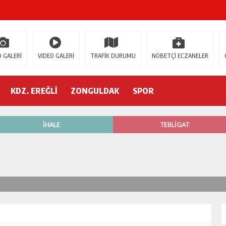
ŞOK ÖLÜM
gür Özel
 GALERİ
VIDEO GALERİ
TRAFİK DURUMU
NÖBETÇİ ECZANELER
 İSTİFA!
KDZ. EREĞLİ
ZONGULDAK
SPOR
AK’A GELİYOR!
’nde neler oluyor?
R ETTİ
ŞÇİ GÖÇÜK ALTINDA!