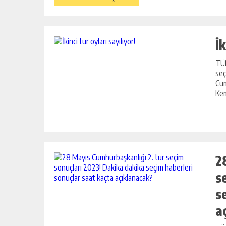
İk
TÜR
DEVREK’TE SAĞLIK HIZMETLERI
seç
Cum
MASAYA YATIRILDI
Kem
GÜNLÜK HABER AKIŞI
2
s
s
a