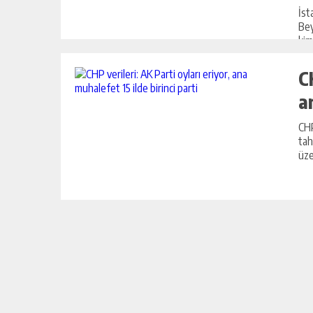
İst
Bey
kim
tek 
C
a
CHP
tah
üze