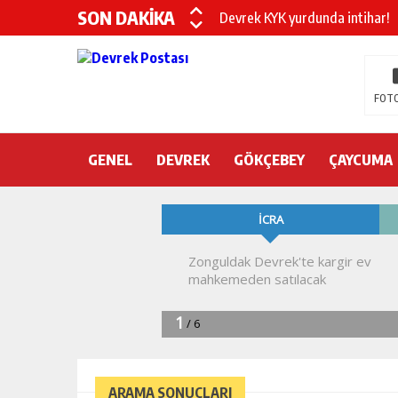
SON DAKİKA
Devrek KYK yurdunda intihar!
DEVREK’TE OTEL ODASINDA 
CHP’nin yeni genel başkanı Öz
FOTO
DEVREK BELEDİYESPOR’DA ŞOK
GENEL
DEVREK
DEVREK’TE YANGIN PANİĞİ
GÖKÇEBEY
ÇAYCUMA
KURA İÇİN 2 BAKAN ZONGULD
Devrek Engelsiz Yaşam Merkezi
DEVREK ÇATAKLI’YA TEŞEKKÜ
TTK’DA GÖÇÜK! ÇOK SAYIDA İ
ARAMA SONUÇLARI