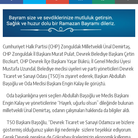
Cumhuriyet Halk Partisi (CHP) Zonguldak Milletvekili Ünal Demirtaş,
CHP Zonguldak İl Başkanı Murat Pulat, Devrek Belediye Başkanı Çetin
Bozkurt, CHP Devrek İlçe Başkanı Yaşar Bükrü, İl Genel Meclisi Üyesi
Mustafa Uzundal, Belediye meclisi üyeleri ve parti yöneticileri Devrek
Ticaret ve Sanayi Odası (TSO)’nı ziyaret ederek, Başkan Abdullah
Başoğlu ve Oda Meclisi Başkanı Engin Kalay ile görüştü.
Oda başkanlığına yeni seçilen Abdullah Başoğlu ve Meclis Başkanı
Engin Kalay ve yöneticilerine “Hayırlı, uğurlu olsun” dileğinde bulunan
milletvekili Ünal Demirtaş, odanın çalışmaları hakkında da bilgiler aldı.
TSO Başkanı Başoğlu, “Devrek Ticaret ve Sanayi Odamıza ve bizlere
göstermiş olduğunuz yakın ilgi nedeniyle sizlere teşekkür ediyorum.
Gerek Devrek gerekse de Gökçebey ilçelerimizin ekonomik kalkınma