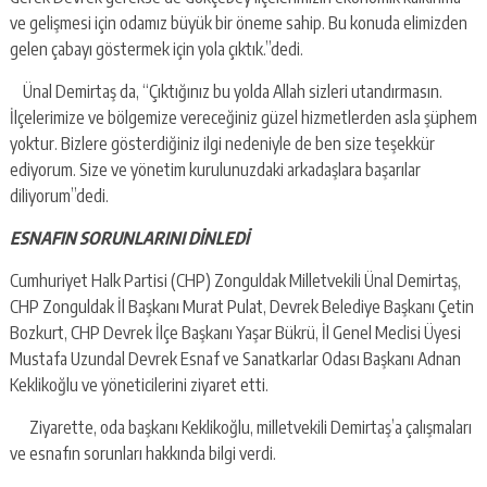
ve gelişmesi için odamız büyük bir öneme sahip. Bu konuda elimizden
gelen çabayı göstermek için yola çıktık.”dedi.
Ünal Demirtaş da, “Çıktığınız bu yolda Allah sizleri utandırmasın.
İlçelerimize ve bölgemize vereceğiniz güzel hizmetlerden asla şüphem
yoktur. Bizlere gösterdiğiniz ilgi nedeniyle de ben size teşekkür
ediyorum. Size ve yönetim kurulunuzdaki arkadaşlara başarılar
diliyorum”dedi.
ESNAFIN SORUNLARINI DİNLEDİ
Cumhuriyet Halk Partisi (CHP) Zonguldak Milletvekili Ünal Demirtaş,
CHP Zonguldak İl Başkanı Murat Pulat, Devrek Belediye Başkanı Çetin
Bozkurt, CHP Devrek İlçe Başkanı Yaşar Bükrü, İl Genel Meclisi Üyesi
Mustafa Uzundal Devrek Esnaf ve Sanatkarlar Odası Başkanı Adnan
Keklikoğlu ve yöneticilerini ziyaret etti.
Ziyarette, oda başkanı Keklikoğlu, milletvekili Demirtaş’a çalışmaları
ve esnafın sorunları hakkında bilgi verdi.