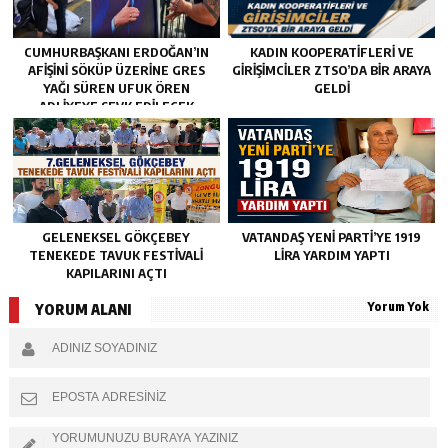
CUMHURBAŞKANI ERDOĞAN’IN
KADIN KOOPERATİFLERİ VE
AFIŞINI SÖKÜP ÜZERINE GRES
GİRİŞİMCİLER ZTSO’DA BİR ARAYA
YAĞI SÜREN UFUK ÖREN
GELDİ
ADLIYEYE SEVK EDILECEK
GELENEKSEL GÖKÇEBEY
VATANDAŞ YENİ PARTİ’YE 1919
TENEKEDE TAVUK FESTIVALI
LİRA YARDIM YAPTI
KAPILARINI AÇTI
Yorum Yok
YORUM ALANI