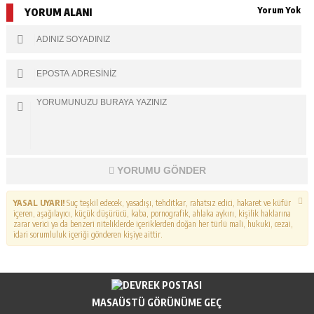
Yorum Yok
YORUM ALANI
YORUMU GÖNDER
YASAL UYARI!
Suç teşkil edecek, yasadışı, tehditkar, rahatsız edici, hakaret ve küfür
içeren, aşağılayıcı, küçük düşürücü, kaba, pornografik, ahlaka aykırı, kişilik haklarına
zarar verici ya da benzeri niteliklerde içeriklerden doğan her türlü mali, hukuki, cezai,
idari sorumluluk içeriği gönderen kişiye aittir.
MASAÜSTÜ GÖRÜNÜME GEÇ