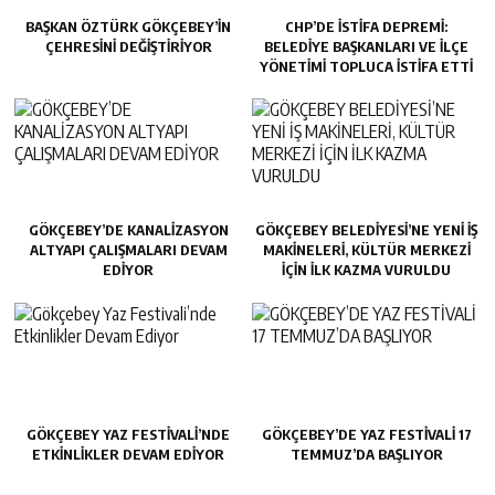
BAŞKAN ÖZTÜRK GÖKÇEBEY’IN
CHP’DE İSTIFA DEPREMI:
ÇEHRESINI DEĞIŞTIRIYOR
BELEDIYE BAŞKANLARI VE İLÇE
YÖNETIMI TOPLUCA İSTIFA ETTI
GÖKÇEBEY’DE KANALİZASYON
GÖKÇEBEY BELEDİYESİ’NE YENİ İŞ
ALTYAPI ÇALIŞMALARI DEVAM
MAKİNELERİ, KÜLTÜR MERKEZİ
EDİYOR
İÇİN İLK KAZMA VURULDU
GÖKÇEBEY YAZ FESTIVALI’NDE
GÖKÇEBEY’DE YAZ FESTİVALİ 17
ETKINLIKLER DEVAM EDIYOR
TEMMUZ’DA BAŞLIYOR