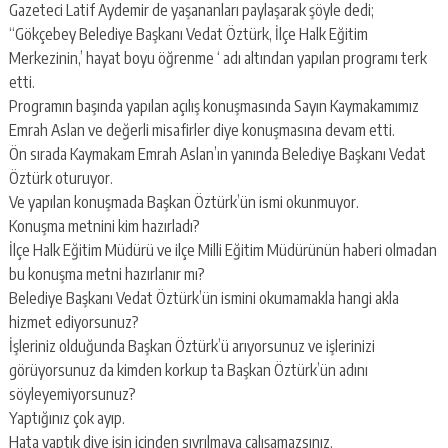
Gazeteci Latif Aydemir de yaşananları paylaşarak şöyle dedi;
“Gökçebey Belediye Başkanı Vedat Öztürk, İlçe Halk Eğitim
Merkezinin,’ hayat boyu öğrenme ‘ adı altından yapılan programı terk
etti.
Programın başında yapılan açılış konuşmasında Sayın Kaymakamımız
Emrah Aslan ve değerli misafirler diye konuşmasına devam etti.
Ön sırada Kaymakam Emrah Aslan’ın yanında Belediye Başkanı Vedat
Öztürk oturuyor.
Ve yapılan konuşmada Başkan Öztürk’ün ismi okunmuyor.
Konuşma metnini kim hazırladı?
İlçe Halk Eğitim Müdürü ve ilçe Milli Eğitim Müdürünün haberi olmadan
bu konuşma metni hazırlanır mı?
Belediye Başkanı Vedat Öztürk’ün ismini okumamakla hangi akla
hizmet ediyorsunuz?
İşleriniz olduğunda Başkan Öztürk’ü arıyorsunuz ve işlerinizi
görüyorsunuz da kimden korkup ta Başkan Öztürk’ün adını
söyleyemiyorsunuz?
Yaptığınız çok ayıp.
Hata yaptık diye işin içinden sıyrılmaya çalışamazsınız.