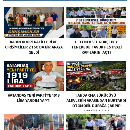
KADIN KOOPERATİFLERİ VE
GELENEKSEL GÖKÇEBEY
GİRİŞİMCİLER ZTSO’DA BİR ARAYA
TENEKEDE TAVUK FESTIVALI
GELDİ
KAPILARINI AÇTI
VATANDAŞ YENİ PARTİ’YE 1919
JANDARMA SÜRÜCÜYÜ
LİRA YARDIM YAPTI
ALEVLERIN ARASINDAN KURTARDI
OTOMOBIL DURAĞA ÇARPIP
ARAZIYE UÇTU