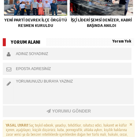
YENİ PARTİ DEVREK İLÇE ÖRGÜTÜ
İŞÇİ LİDERİ ŞEMSİ DENİZER, KABRİ
RESMEN KURULDU
BAŞINDA ANILDI
Yorum Yok
YORUM ALANI
YORUMU GÖNDER
YASAL UYARI!
Suç teşkil edecek, yasadışı, tehditkar, rahatsız edici, hakaret ve küfür
içeren, aşağılayıcı, küçük düşürücü, kaba, pornografik, ahlaka aykırı, kişilik haklarına
zarar verici ya da benzeri niteliklerde içeriklerden doğan her türlü mali, hukuki, cezai,