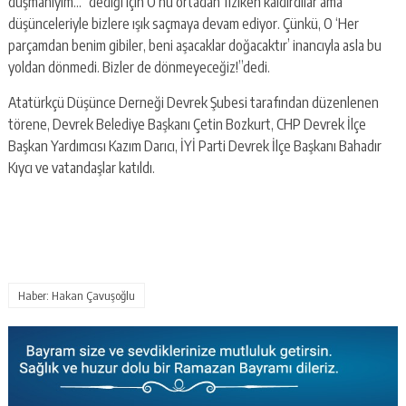
düşmanıyım…” dediği için O’nu ortadan fiziken kaldırdılar ama
düşünceleriyle bizlere ışık saçmaya devam ediyor. Çünkü, O ‘Her
parçamdan benim gibiler, beni aşacaklar doğacaktır’ inancıyla asla bu
yoldan dönmedi. Bizler de dönmeyeceğiz!”dedi.
Atatürkçü Düşünce Derneği Devrek Şubesi tarafından düzenlenen
törene, Devrek Belediye Başkanı Çetin Bozkurt, CHP Devrek İlçe
Başkan Yardımcısı Kazım Darıcı, İYİ Parti Devrek İlçe Başkanı Bahadır
Kıycı ve vatandaşlar katıldı.
Haber: Hakan Çavuşoğlu