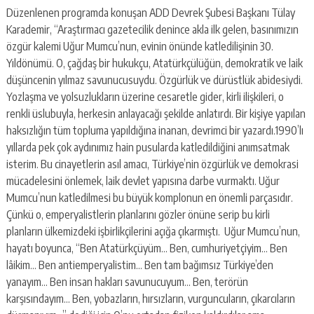
Düzenlenen programda konuşan ADD Devrek Şubesi Başkanı Tülay
Karademir, “Araştırmacı gazetecilik denince akla ilk gelen, basınımızın
özgür kalemi Uğur Mumcu’nun, evinin önünde katledilişinin 30.
Yıldönümü. O, çağdaş bir hukukçu, Atatürkçülüğün, demokratik ve laik
düşüncenin yılmaz savunucusuydu. Özgürlük ve dürüstlük abidesiydi.
Yozlaşma ve yolsuzlukların üzerine cesaretle gider, kirli ilişkileri, o
renkli üslubuyla, herkesin anlayacağı şekilde anlatırdı. Bir kişiye yapılan
haksızlığın tüm topluma yapıldığına inanan, devrimci bir yazardı.1990’lı
yıllarda pek çok aydınımız hain pusularda katledildiğini anımsatmak
isterim. Bu cinayetlerin asıl amacı, Türkiye’nin özgürlük ve demokrasi
mücadelesini önlemek, laik devlet yapısına darbe vurmaktı. Uğur
Mumcu’nun katledilmesi bu büyük komplonun en önemli parçasıdır.
Çünkü o, emperyalistlerin planlarını gözler önüne serip bu kirli
planların ülkemizdeki işbirlikçilerini açığa çıkarmıştı. Uğur Mumcu’nun,
hayatı boyunca, “Ben Atatürkçüyüm… Ben, cumhuriyetçiyim… Ben
lâikim… Ben antiemperyalistim… Ben tam bağımsız Türkiye’den
yanayım… Ben insan hakları savunucuyum… Ben, terörün
karşısındayım… Ben, yobazların, hırsızların, vurguncuların, çıkarcıların