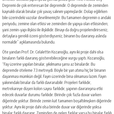
Depremi de çok enteresan bir depremdir. O depremde de zeminden
kaynaklı olarak binalar çok yavaş salınım yapmışlardır. Dolap eğilirken
bile üzerindeki vazolar devrilmemiştir. Bu tamamen depremin o andaki
periyodu, zemine olan etkisi ve zeminden de yapıya olan etkisinden;
yani zemin-yapı ilişkisi ile ilişkilidir. Binayı da doğru projelendirirseniz,
detaylara gerekli özeni gösterdiyseniz, binanın bu davranışı aslında
normaldir” açıklamasında bulundu.
Öte yandan Prof. Dr. Celalettin Kozanoğlu, aynı iki proje dahi olsa
binaların farklı davranış gösterebileceğine vurgu yaptı. Kozanoğlu,
“Fay üzerine yapılan binalar, yıkılmama şansı az binalardır. Bu
depremde öteleme 7.3 metreydi. Böyle bir yan atıma hiç bir binanın
dayanması mümkün değil. Fayın üzerinde bina olmaması lazım. Fayın
yakınındaki binalar da farklı davranabilir. Projeleri farklıdır,
metrekareye düşen kolon sayısı farklıdır, yapının davranışına etki
edecek duvarlar durumu farklıdır. Birinde çok fazla duvar varken
diğerinde yoktur. Birinde zemin kat tamamen boşaltılmışken diğerinde
yoktur. Aynı iki proje dahi olsa birinde duvar var diğerinde yoksa
binalar farklı davranır. Zeminden de gelen farklar varsa bu binalar farklı