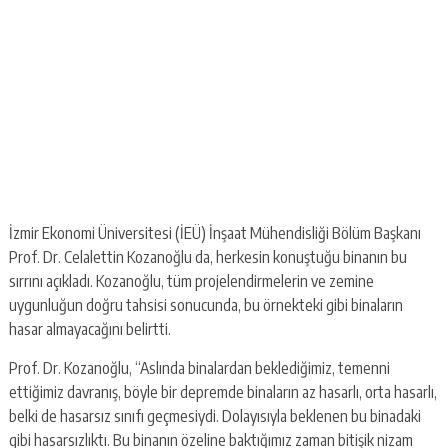
İzmir Ekonomi Üniversitesi (İEÜ) İnşaat Mühendisliği Bölüm Başkanı
Prof. Dr. Celalettin Kozanoğlu da, herkesin konuştuğu binanın bu
sırrını açıkladı. Kozanoğlu, tüm projelendirmelerin ve zemine
uygunluğun doğru tahsisi sonucunda, bu örnekteki gibi binaların
hasar almayacağını belirtti.
Prof. Dr. Kozanoğlu, “Aslında binalardan beklediğimiz, temenni
ettiğimiz davranış, böyle bir depremde binaların az hasarlı, orta hasarlı,
belki de hasarsız sınıfı geçmesiydi. Dolayısıyla beklenen bu binadaki
gibi hasarsızlıktı. Bu binanın özeline baktığımız zaman bitişik nizam