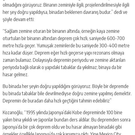
olmadığını görüyoruz. Binanın zeminiyle ilgili, projelendirilmesiyle ilgili
her şey doğru yapıldıysa, binadan beklenen davranış budur.” dedi ve
şöyle devam etti:
“Sağlam zemine oturan bir binanın altında, örneğin kaya zemine
oturtulan bir binanın altından deprem çok hızlı, saniyede 600-700
metre hızla geçer. Yumuşak zeminlerde bu saniyede 300-400 metre
hıza kadar düşer. Deprem eğer hızlı geçerse yapı rezonans olmaya
zaman bulamaz. Dolayısıyla depremin periyodu ve zemine aktarılan
periyoda bağlı olarak o yapıdaki tabaklar da yıkılmaz; binaya da bir
hasar gelmez.
Bu binada her şeyin doğru yapıldığını görüyoruz. Böyle bir depremde
bu binada tabaklar bile devrilmediyse doğru zemine yapılmış demektir.
Depremin de buradan daha hızlı geçtiğini tahmin edebiliriz”
Kozanoğlu, “1995 yılında Japonya’daki Kobe depreminde 100 bine
yakın bina yıkıldı ve Japonlar bundan ders aldılar. Bu depremden sonra
Japonya’da bir çok deprem oldu ve bu hasar almayan binadaki gibi
örnekler özellikle Japonya’da çok karşımıza çıktı. Yine Mexico City