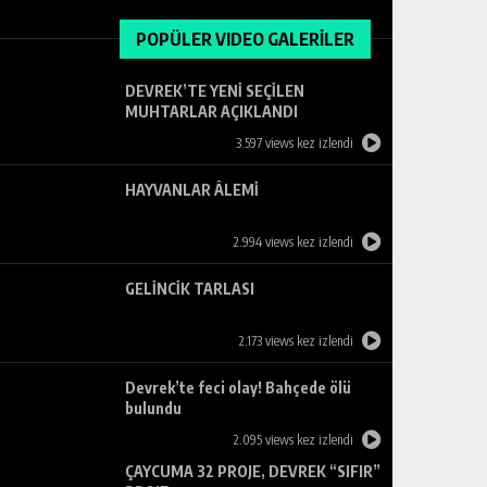
POPÜLER VIDEO GALERİLER
DEVREK’TE YENİ SEÇİLEN
MUHTARLAR AÇIKLANDI
3.597 views kez izlendi
HAYVANLAR ÂLEMİ
2.994 views kez izlendi
GELİNCİK TARLASI
2.173 views kez izlendi
Devrek’te feci olay! Bahçede ölü
bulundu
2.095 views kez izlendi
ÇAYCUMA 32 PROJE, DEVREK “SIFIR”