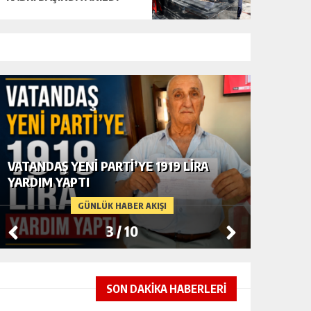
VATANDAŞ YENİ PARTİ’YE 1919 LİRA
JANDAR
YARDIM YAPTI
ARASIN
DURAĞA
GÜNLÜK HABER AKIŞI
3
/
10
SON DAKİKA HABERLERİ