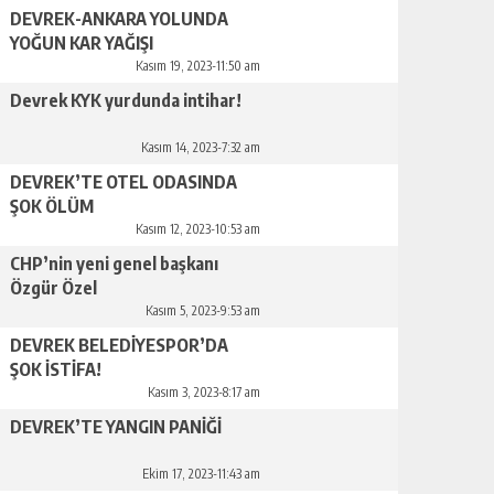
DEVREK-ANKARA YOLUNDA
YOĞUN KAR YAĞIŞI
Kasım 19, 2023-11:50 am
Devrek KYK yurdunda intihar!
Kasım 14, 2023-7:32 am
DEVREK’TE OTEL ODASINDA
ŞOK ÖLÜM
Kasım 12, 2023-10:53 am
CHP’nin yeni genel başkanı
Özgür Özel
Kasım 5, 2023-9:53 am
DEVREK BELEDİYESPOR’DA
ŞOK İSTİFA!
Kasım 3, 2023-8:17 am
DEVREK’TE YANGIN PANİĞİ
Ekim 17, 2023-11:43 am