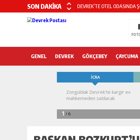
SON DAKİKA
DEVREK’TE OTEL ODASINDA 
CHP’nin yeni genel başkanı Öz
DEVREK BELEDİYESPOR’DA ŞOK
FOTO
DEVREK’TE YANGIN PANİĞİ
GENEL
DEVREK
KURA İÇİN 2 BAKAN ZONGULD
GÖKÇEBEY
ÇAYCUMA
Devrek Engelsiz Yaşam Merkezi
DEVREK ÇATAKLI’YA TEŞEKKÜ
TTK’DA GÖÇÜK! ÇOK SAYIDA İ
BAŞKAN BOZKURT’U