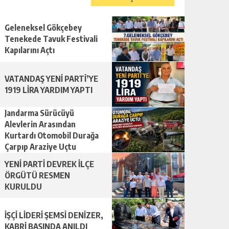
Geleneksel Gökçebey
Tenekede Tavuk Festivali
Kapılarını Açtı
VATANDAŞ YENİ PARTİ’YE
1919 LİRA YARDIM YAPTI
Jandarma Sürücüyü
Alevlerin Arasından
Kurtardı Otomobil Durağa
Çarpıp Araziye Uçtu
YENİ PARTİ DEVREK İLÇE
ÖRGÜTÜ RESMEN
KURULDU
İŞÇİ LİDERİ ŞEMSİ DENİZER,
KABRİ BAŞINDA ANILDI