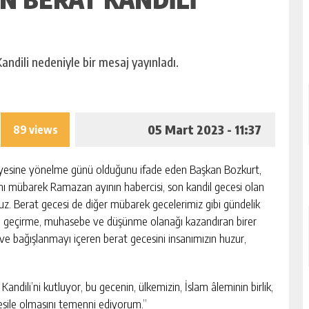
ndili nedeniyle bir mesaj yayınladı.
05 Mart 2023 - 11:37
89 views
gayesine yönelme günü olduğunu ifade eden Başkan Bozkurt,
nı mübarek Ramazan ayının habercisi, son kandil gecesi olan
z. Berat gecesi de diğer mübarek gecelerimiz gibi gündelik
den geçirme, muhasebe ve düşünme olanağı kazandıran birer
f ve bağışlanmayı içeren berat gecesini insanımızın huzur,
dili’ni kutluyor, bu gecenin, ülkemizin, İslam âleminin birlik,
 vesile olmasını temenni ediyorum.”