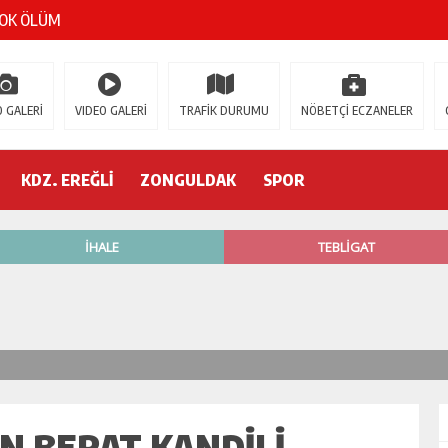
ŞOK ÖLÜM
gür Özel
 İSTİFA!
 GALERİ
VIDEO GALERİ
TRAFİK DURUMU
NÖBETÇİ ECZANELER
AK’A GELİYOR!
KDZ. EREĞLİ
ZONGULDAK
SPOR
’nde neler oluyor?
R ETTİ
ŞÇİ GÖÇÜK ALTINDA!
N BERAT KANDİLİ