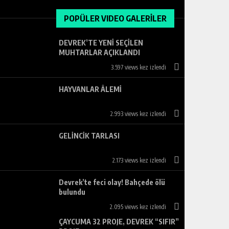
POPÜLER VIDEO GALERİLER
DEVREK’TE YENİ SEÇİLEN
MUHTARLAR AÇIKLANDI
3.597 views kez izlendi
HAYVANLAR ÂLEMİ
2.993 views kez izlendi
GELİNCİK TARLASI
2.173 views kez izlendi
Devrek’te feci olay! Bahçede ölü
bulundu
2.095 views kez izlendi
ÇAYCUMA 32 PROJE, DEVREK “SIFIR”