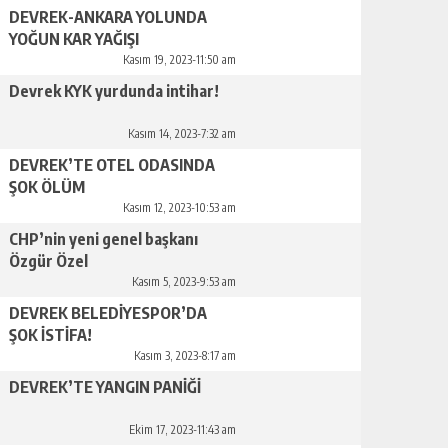
DEVREK-ANKARA YOLUNDA
YOĞUN KAR YAĞIŞI
Kasım 19, 2023-11:50 am
Devrek KYK yurdunda intihar!
Kasım 14, 2023-7:32 am
DEVREK’TE OTEL ODASINDA
ŞOK ÖLÜM
Kasım 12, 2023-10:53 am
CHP’nin yeni genel başkanı
Özgür Özel
Kasım 5, 2023-9:53 am
DEVREK BELEDİYESPOR’DA
ŞOK İSTİFA!
Kasım 3, 2023-8:17 am
DEVREK’TE YANGIN PANİĞİ
Ekim 17, 2023-11:43 am