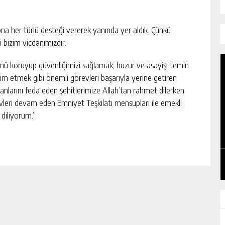
na her türlü desteği vererek yanında yer aldık. Çünkü
i bizim vicdanımızdır.
ünü koruyup güvenliğimizi sağlamak; huzur ve asayişi temin
lim etmek gibi önemli görevleri başarıyla yerine getiren
 canlarını feda eden şehitlerimize Allah’tan rahmet dilerken
vleri devam eden Emniyet Teşkilatı mensupları ile emekli
 diliyorum.”
VATANDAŞ YENİ PARTİ’YE 1919 LİRA
YARDIM YAPTI
GÜNLÜK HABER AKIŞI