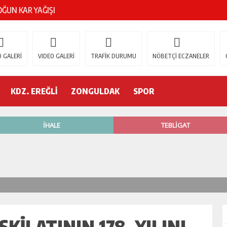
ŞOK ÖLÜM
gür Özel
 GALERİ
VIDEO GALERİ
TRAFİK DURUMU
NÖBETÇİ ECZANELER
 İSTİFA!
KDZ. EREĞLİ
ZONGULDAK
SPOR
AK’A GELİYOR!
’nde neler oluyor?
R ETTİ
ŞÇİ GÖÇÜK ALTINDA!
KİLATININ 178. YILINI