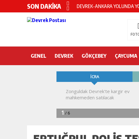
SON DAKİKA
Devrek KYK yurdunda intihar!
DEVREK’TE OTEL ODASINDA 
CHP’nin yeni genel başkanı Öz
FOTO
DEVREK BELEDİYESPOR’DA ŞOK
GENEL
DEVREK
DEVREK’TE YANGIN PANİĞİ
GÖKÇEBEY
ÇAYCUMA
KURA İÇİN 2 BAKAN ZONGULD
Devrek Engelsiz Yaşam Merkezi
DEVREK ÇATAKLI’YA TEŞEKKÜ
TTK’DA GÖÇÜK! ÇOK SAYIDA İ
ERTUĞRUL POLİS TEŞ