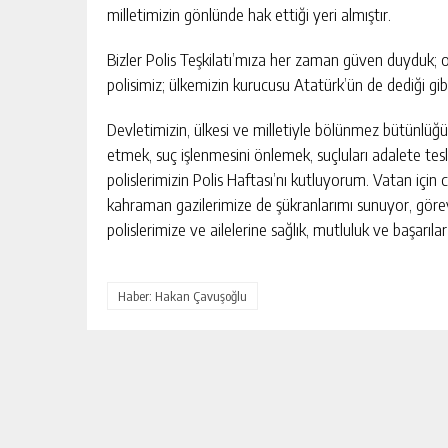
milletimizin gönlünde hak ettiği yeri almıştır.
Bizler Polis Teşkilatı’mıza her zaman güven duyduk; o
polisimiz; ülkemizin kurucusu Atatürk’ün de dediği gib
Devletimizin, ülkesi ve milletiyle bölünmez bütünlüğ
etmek, suç işlenmesini önlemek, suçluları adalete tes
polislerimizin Polis Haftası’nı kutluyorum. Vatan için
kahraman gazilerimize de şükranlarımı sunuyor, göre
polislerimize ve ailelerine sağlık, mutluluk ve başarılar
ZONGULDAK’TA YENI PARTI İLÇE
KURUCU BAŞKANLARI AÇIKLANDI
Haber: Hakan Çavuşoğlu
GÜNLÜK HABER AKIŞI