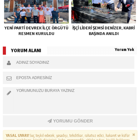
YENİ PARTİ DEVREK İLÇE ÖRGÜTÜ
İŞÇİ LİDERİ ŞEMSİ DENİZER, KABRİ
RESMEN KURULDU
BAŞINDA ANILDI
Yorum Yok
YORUM ALANI
YORUMU GÖNDER
YASAL UYARI!
Suç teşkil edecek, yasadışı, tehditkar, rahatsız edici, hakaret ve küfür