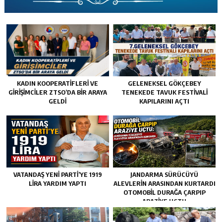
KADIN KOOPERATİFLERİ VE
GELENEKSEL GÖKÇEBEY
GİRİŞİMCİLER ZTSO’DA BİR ARAYA
TENEKEDE TAVUK FESTIVALI
GELDİ
KAPILARINI AÇTI
VATANDAŞ YENİ PARTİ’YE 1919
JANDARMA SÜRÜCÜYÜ
LİRA YARDIM YAPTI
ALEVLERIN ARASINDAN KURTARDI
OTOMOBIL DURAĞA ÇARPIP
ARAZIYE UÇTU