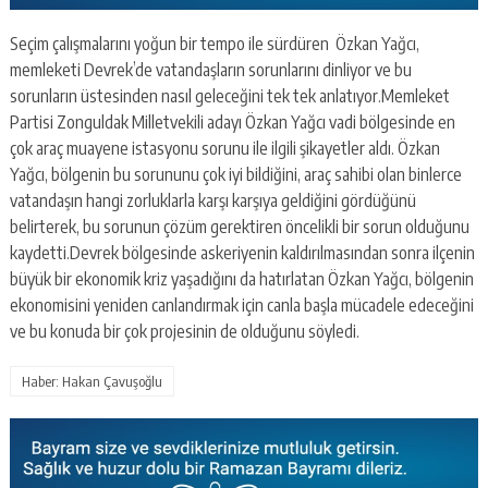
Seçim çalışmalarını yoğun bir tempo ile sürdüren Özkan Yağcı,
memleketi Devrek’de vatandaşların sorunlarını dinliyor ve bu
sorunların üstesinden nasıl geleceğini tek tek anlatıyor.Memleket
Partisi Zonguldak Milletvekili adayı Özkan Yağcı vadi bölgesinde en
çok araç muayene istasyonu sorunu ile ilgili şikayetler aldı. Özkan
Yağcı, bölgenin bu sorununu çok iyi bildiğini, araç sahibi olan binlerce
vatandaşın hangi zorluklarla karşı karşıya geldiğini gördüğünü
belirterek, bu sorunun çözüm gerektiren öncelikli bir sorun olduğunu
kaydetti.Devrek bölgesinde askeriyenin kaldırılmasından sonra ilçenin
büyük bir ekonomik kriz yaşadığını da hatırlatan Özkan Yağcı, bölgenin
ekonomisini yeniden canlandırmak için canla başla mücadele edeceğini
ve bu konuda bir çok projesinin de olduğunu söyledi.
Haber: Hakan Çavuşoğlu