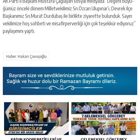
AK Parti İl Baş­ka­nı Mus­ta­fa Çağ­la­yan sos­yal med­ya­da “De­ğer­li bü­yü­
ğü­müz ön­ce­ki dönem Mil­let­ve­ki­li­miz Sn.Özcan Ulu­pı­nar’ı, Dev­rek ilçe
Baş­ka­nı­mız Sn.​Murat Dur­du­baş ile bir­lik­te zi­ya­ret­te bu­lun­duk. Sayın
ve­ki­li­mi­ze hoş soh­be­ti ve mi­sa­fir­per­ver­li­ği için çok te­şek­kür edi­yo­ruz”
pay­la­şı­mı­nı yaptı.
Haber: Hakan Çavuşoğlu
KADIN KOOPERATİFLERİ VE
GELENEKSEL GÖKÇEBEY