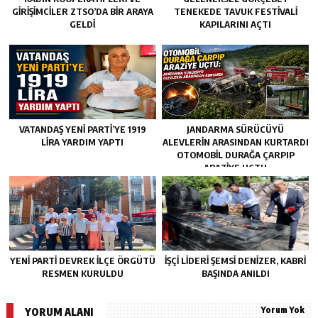
GİRİŞİMCİLER ZTSO’DA BİR ARAYA
TENEKEDE TAVUK FESTIVALI
GELDİ
KAPILARINI AÇTI
VATANDAŞ YENİ PARTİ’YE 1919
JANDARMA SÜRÜCÜYÜ
LİRA YARDIM YAPTI
ALEVLERIN ARASINDAN KURTARDI
OTOMOBIL DURAĞA ÇARPIP
ARAZIYE UÇTU
YENİ PARTİ DEVREK İLÇE ÖRGÜTÜ
İŞÇİ LİDERİ ŞEMSİ DENİZER, KABRİ
RESMEN KURULDU
BAŞINDA ANILDI
Yorum Yok
YORUM ALANI