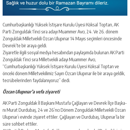
Cumhurbaşkanlığı Yüksek İstişare Kurulu Üyesi Köksal Toptan, AK
Parti Zonguldak 1’inci sıra adayı Muammer Avcı, 24. Ve 26. dönem
Zonguldak Milletvekili Özcan Ulupınar 14 Mayıs seçimleri öncesinde
Devrek’te bir araya geldi.
Ziyaretle ilgili sosyal medya hesabından paylaşımda bulunan AK Parti
Zonguldak 1’inci sıra Milletvekili adayı Muammer Avcı,
“Cumhurbaşkanlığı Yüksek İstişare Kurulu Üyesi Köksal Toptan ve
önceki dönem Milletvekilimiz Sayın Özcan Ulupınar ile bir araya geldik,
tecrübelerinden faydalanıyoruz” dedi.
Özcan Ulupınar’a vefa ziyareti
AK Parti Zon­gul­dak İl Baş­ka­nı Mus­ta­fa Çağ­la­yan ve Dev­rek İlçe Baş­ka­
nı Murat Dur­du­baş, 24 ve 26’ncı Dönem Zon­gul­dak Mil­let­ve­ki­li Özcan
Ulu­pı­nar’ı evin­de zi­ya­ret et­ti­ler. Çağ­la­yan ve Dur­du­baş, Ulu­pı­nar’la bir
süre soh­bet et­ti­ler.