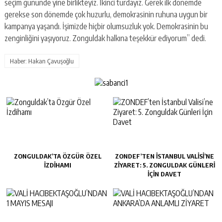
seçim gününde yine birlikteyiz. İkinci turdayız. Gerek ilk dönemde
gerekse son dönemde çok huzurlu, demokrasinin ruhuna uygun bir
kampanya yaşandı. İşimizde hiçbir olumsuzluk yok. Demokrasinin bu
zenginliğini yaşıyoruz. Zonguldak halkına teşekkür ediyorum” dedi.
Haber: Hakan Çavuşoğlu
ZONGULDAK’TA ÖZGÜR ÖZEL
ZONDEF’TEN İSTANBUL VALISI’NE
İZDIHAMI
ZIYARET: 5. ZONGULDAK GÜNLERI
İÇIN DAVET