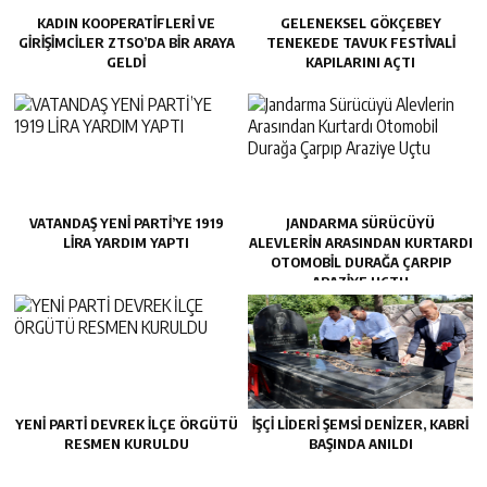
KADIN KOOPERATİFLERİ VE
GELENEKSEL GÖKÇEBEY
GİRİŞİMCİLER ZTSO’DA BİR ARAYA
TENEKEDE TAVUK FESTIVALI
GELDİ
KAPILARINI AÇTI
VATANDAŞ YENİ PARTİ’YE 1919
JANDARMA SÜRÜCÜYÜ
LİRA YARDIM YAPTI
ALEVLERIN ARASINDAN KURTARDI
OTOMOBIL DURAĞA ÇARPIP
ARAZIYE UÇTU
YENİ PARTİ DEVREK İLÇE ÖRGÜTÜ
İŞÇİ LİDERİ ŞEMSİ DENİZER, KABRİ
RESMEN KURULDU
BAŞINDA ANILDI