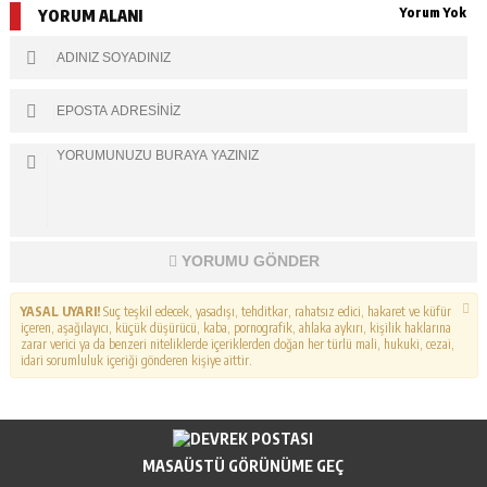
Yorum Yok
YORUM ALANI
YORUMU GÖNDER
YASAL UYARI!
Suç teşkil edecek, yasadışı, tehditkar, rahatsız edici, hakaret ve küfür
içeren, aşağılayıcı, küçük düşürücü, kaba, pornografik, ahlaka aykırı, kişilik haklarına
zarar verici ya da benzeri niteliklerde içeriklerden doğan her türlü mali, hukuki, cezai,
idari sorumluluk içeriği gönderen kişiye aittir.
MASAÜSTÜ GÖRÜNÜME GEÇ