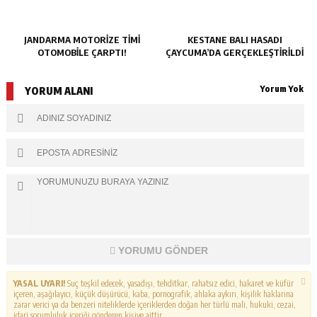
JANDARMA MOTORIZE TIMI
KESTANE BALI HASADI
OTOMOBILE ÇARPTI!
ÇAYCUMA’DA GERÇEKLEŞTIRILDI
Yorum Yok
YORUM ALANI
YORUMU GÖNDER
YASAL UYARI!
Suç teşkil edecek, yasadışı, tehditkar, rahatsız edici, hakaret ve küfür
içeren, aşağılayıcı, küçük düşürücü, kaba, pornografik, ahlaka aykırı, kişilik haklarına
zarar verici ya da benzeri niteliklerde içeriklerden doğan her türlü mali, hukuki, cezai,
idari sorumluluk içeriği gönderen kişiye aittir.