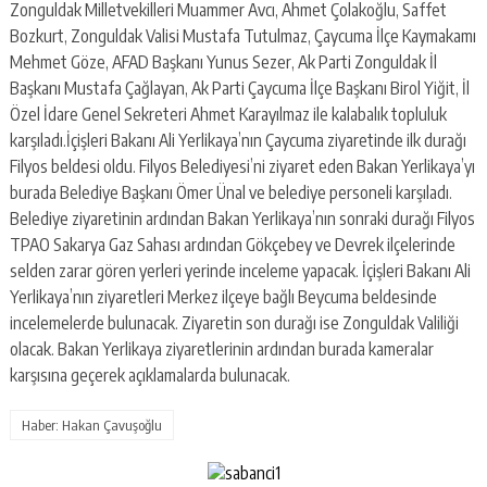
Zonguldak Milletvekilleri Muammer Avcı, Ahmet Çolakoğlu, Saffet
Bozkurt, Zonguldak Valisi Mustafa Tutulmaz, Çaycuma İlçe Kaymakamı
Mehmet Göze, AFAD Başkanı Yunus Sezer, Ak Parti Zonguldak İl
Başkanı Mustafa Çağlayan, Ak Parti Çaycuma İlçe Başkanı Birol Yiğit, İl
Özel İdare Genel Sekreteri Ahmet Karayılmaz ile kalabalık topluluk
karşıladı.İçişleri Bakanı Ali Yerlikaya’nın Çaycuma ziyaretinde ilk durağı
Filyos beldesi oldu. Filyos Belediyesi’ni ziyaret eden Bakan Yerlikaya’yı
burada Belediye Başkanı Ömer Ünal ve belediye personeli karşıladı.
Belediye ziyaretinin ardından Bakan Yerlikaya’nın sonraki durağı Filyos
TPAO Sakarya Gaz Sahası ardından Gökçebey ve Devrek ilçelerinde
selden zarar gören yerleri yerinde inceleme yapacak. İçişleri Bakanı Ali
Yerlikaya’nın ziyaretleri Merkez ilçeye bağlı Beycuma beldesinde
incelemelerde bulunacak. Ziyaretin son durağı ise Zonguldak Valiliği
olacak. Bakan Yerlikaya ziyaretlerinin ardından burada kameralar
karşısına geçerek açıklamalarda bulunacak.
Haber: Hakan Çavuşoğlu