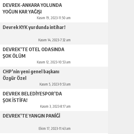
DEVREK-ANKARA YOLUNDA
YOĞUN KAR YAĞIŞI
Kasım 19, 2023-11:50 am
Devrek KYK yurdunda intihar!
Kasım 14, 2023-7:32 am
DEVREK’TE OTEL ODASINDA
ŞOK ÖLÜM
Kasım 12, 2023-10:53 am
CHP’nin yeni genel başkanı
Özgür Özel
Kasım 5, 2023-9:53 am
DEVREK BELEDİYESPOR’DA
ŞOK İSTİFA!
Kasım 3, 2023-8:17 am
DEVREK’TE YANGIN PANİĞİ
Ekim 17, 2023-11:43 am