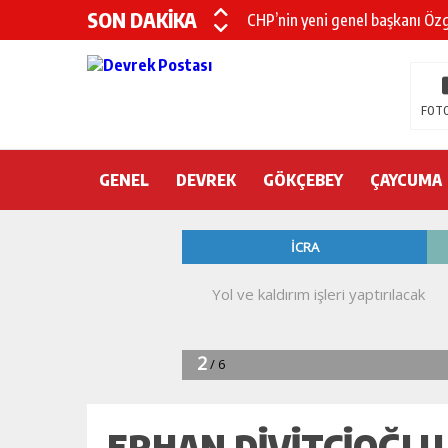
SON DAKİKA
CHP’nin yeni genel başkanı Öz
DEVREK BELEDİYESPOR’DA ŞOK
DEVREK’TE YANGIN PANİĞİ
FOTO
KURA İÇİN 2 BAKAN ZONGULD
GENEL
DEVREK
Devrek Engelsiz Yaşam Merkezi
GÖKÇEBEY
ÇAYCUMA
DEVREK ÇATAKLI’YA TEŞEKKÜ
TTK’DA GÖÇÜK! ÇOK SAYIDA İ
ERHAN DİVİTÇİOĞLU