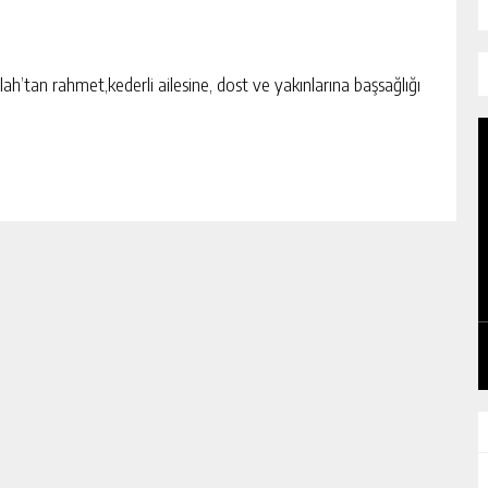
tan rahmet,kederli ailesine, dost ve yakınlarına başsağlığı
AH
DEVREK’TE YOL ÇALIŞMALARI ÖNCESI
SAHA İNCELEMESI YAPILDI
GÜNLÜK HABER AKIŞI