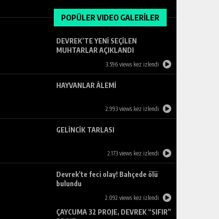
POPÜLER VIDEO GALERİLER
DEVREK’TE YENİ SEÇİLEN
MUHTARLAR AÇIKLANDI
3.596 views kez izlendi
HAYVANLAR ÂLEMİ
2.993 views kez izlendi
GELİNCİK TARLASI
2.173 views kez izlendi
Devrek’te feci olay! Bahçede ölü
bulundu
2.092 views kez izlendi
ÇAYCUMA 32 PROJE, DEVREK “SIFIR”