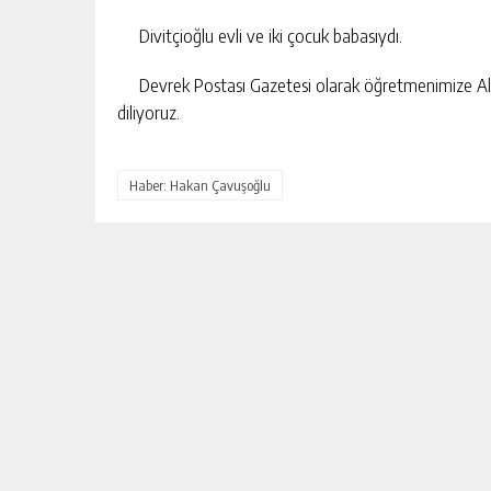
Divitçioğlu evli ve iki çocuk babasıydı.
Devrek Postası Gazetesi olarak öğretmenimize Allah’
diliyoruz.
Haber: Hakan Çavuşoğlu
HİLAL ÇİFTÇİ
DEVREKLI MILLI SPORCU ABDULL
U İDDİASI
TIĞ’DAN ULUSLARARASI BAŞARI
KIŞI
GÜNLÜK HABER AKIŞI