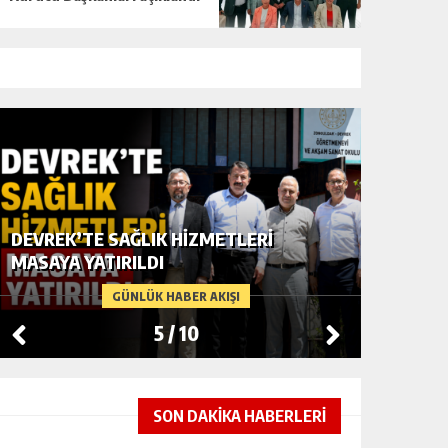
DEVREK’TE SAĞLIK HIZMETLERI
UĞUR Dİ
MASAYA YATIRILDI
DEVREK
GÜNLÜK HABER AKIŞI
5
/
10
SON DAKİKA HABERLERİ