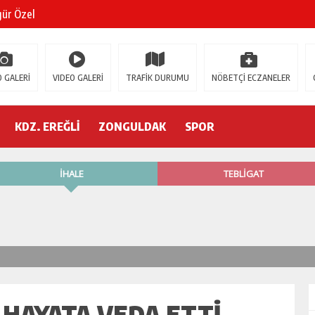
gür Özel
 İSTİFA!
 GALERİ
VIDEO GALERİ
TRAFİK DURUMU
NÖBETÇİ ECZANELER
AK’A GELİYOR!
’nde neler oluyor?
KDZ. EREĞLİ
ZONGULDAK
SPOR
R ETTİ
ŞÇİ GÖÇÜK ALTINDA!
 HAYATA VEDA ETTİ