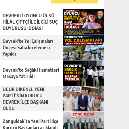
DEVREKLİ OYUNCU ÜLKÜ
HİLAL ÇİFTÇİ İLE İLGİLİ SUÇ
DUYURUSU İDDİASI
Devrek’te Yol Çalışmaları
Öncesi Saha İncelemesi
Yapıldı
Devrek’te Sağlık Hizmetleri
Masaya Yatırıldı
UĞUR DİKENLİ, YENİ
PARTİ’NİN KURUCU
DEVREK İLÇE BAŞKANI
OLDU
Zonguldak’ta Yeni Parti İlçe
Kurucu Başkanları açıklandı