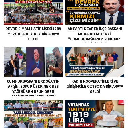
DEVREK İMAM HATİP LİSESİ 1989
AK PARTİ DEVREK İLÇE BAŞKANI
MEZUNLARI 17. KEZ BİR ARAYA
MUHARREM TERZİ:
GELDİ
“CUMHURBAŞKANIMIZ KIRMIZI
ÇİZGİMİZDİR”
CUMHURBAŞKANI ERDOĞAN’IN
KADIN KOOPERATİFLERİ VE
AFIŞINI SÖKÜP ÜZERINE GRES
GİRİŞİMCİLER ZTSO’DA BİR ARAYA
YAĞI SÜREN UFUK ÖREN
GELDİ
ADLIYEYE SEVK EDILECEK