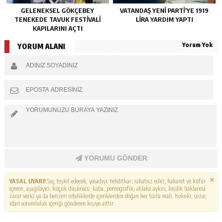
GELENEKSEL GÖKÇEBEY
VATANDAŞ YENİ PARTİ’YE 1919
TENEKEDE TAVUK FESTIVALI
LİRA YARDIM YAPTI
KAPILARINI AÇTI
Yorum Yok
YORUM ALANI
YORUMU GÖNDER
YASAL UYARI!
Suç teşkil edecek, yasadışı, tehditkar, rahatsız edici, hakaret ve küfür
içeren, aşağılayıcı, küçük düşürücü, kaba, pornografik, ahlaka aykırı, kişilik haklarına
zarar verici ya da benzeri niteliklerde içeriklerden doğan her türlü mali, hukuki, cezai,
idari sorumluluk içeriği gönderen kişiye aittir.